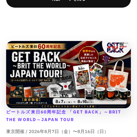
の
の
o
o
の
の
数
数
r
r
数
数
量
量
&
&
量
量
q
q
を
を
を
を
u
u
減
増
減
増
o
o
ら
や
ら
や
t
t
す
す
す
す
;
;
&
&
&
&
{
{
q
q
q
q
{
{
u
u
u
u
p
p
o
o
o
o
r
r
t
t
t
t
o
o
;
;
;
;
d
d
u
u
c
c
t
t
ビートルズ来日60周年記念 「GET BACK」～BRIT
}
}
THE WORLD～JAPAN TOUR
}
}
の
の
東京開催 / 2026年8月7日（金）〜8月16日（日）
数
数