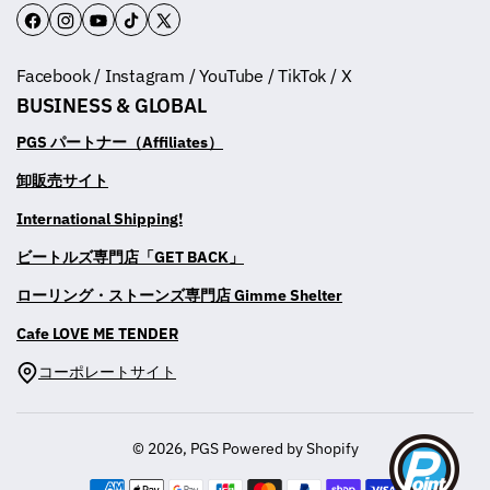
F
I
Y
T
T
a
n
o
i
w
Facebook / Instagram / YouTube / TikTok / X
c
s
u
k
i
BUSINESS & GLOBAL
e
t
T
T
t
b
a
u
o
t
PGS パートナー（Affiliates）
o
g
b
k
e
卸販売サイト
o
r
e
r
International Shipping!
k
a
m
ビートルズ専門店「GET BACK」
ローリング・ストーンズ専門店 Gimme Shelter
Cafe LOVE ME TENDER
コーポレートサイト
© 2026,
PGS
Powered by Shopify
決