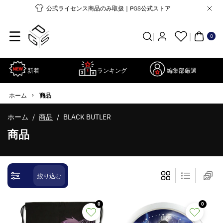
コンテンツ
公式ライセンス商品のみ取扱｜PGS公式ストア
に進む
0個
の
ア
0
イ
テ
ム
新着
ランキング
編集部厳選
›
ホーム
商品
ホーム
/
商品
/
BLACK BUTLER
コ
商品
レ
ク
シ
絞り込む
ョ
ン
0
0
: