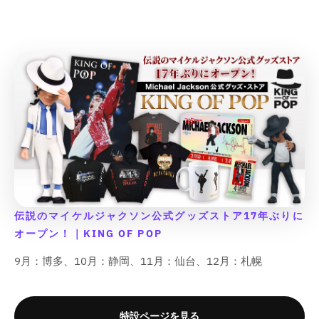
t
t
u
u
}
}
}
}
;
;
;
;
e
e
}
}
}
}
f
f
f
f
&
&
の
の
の
の
o
o
o
o
q
q
数
数
数
数
r
r
r
r
u
u
量
量
量
量
&
&
&
&
o
o
を
を
を
を
q
q
q
q
t
t
u
u
減
増
減
増
u
u
;
;
o
o
ら
や
ら
や
o
o
p
p
t
t
t
t
す
す
す
す
r
r
;
;
;
;
o
o
&
&
&
&
{
{
{
{
d
d
q
q
q
q
{
{
{
{
u
u
u
u
u
u
p
p
p
p
c
c
o
o
o
o
r
r
r
r
t
t
t
t
t
t
伝説のマイケルジャクソン公式グッズストア17年ぶりに
o
o
o
o
&
&
;
;
;
;
オープン！｜KING OF POP
d
d
d
d
q
q
u
u
u
u
u
u
9月：博多、10月：静岡、11月：仙台、12月：札幌
c
c
c
c
o
o
t
t
t
t
t
t
}
}
}
}
;
;
}
}
}
}
f
f
特設ページを見る