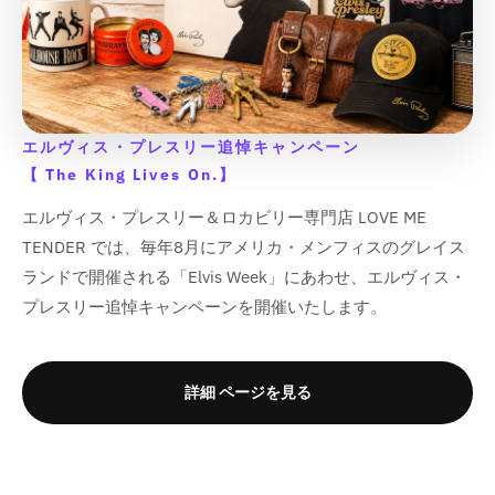
a
a
a
a
s
s
o
o
o
o
l
l
l
l
s
s
t
t
t
t
u
u
u
u
i
i
;
;
;
;
e
e
e
e
n
n
f
f
f
f
&
&
&
&
g
g
o
o
o
o
q
q
q
q
i
i
r
r
r
r
u
u
エルヴィス・プレスリー追悼キャンペーン
u
u
n
n
&
&
&
&
o
o
o
o
t
t
q
q
q
q
【 The King Lives On.】
t
t
t
t
e
e
u
u
u
u
;
;
エルヴィス・プレスリー＆ロカビリー専門店 LOVE ME
;
;
r
r
o
o
o
o
p
p
p
p
p
p
t
t
t
t
TENDER では、毎年8月にアメリカ・メンフィスのグレイス
r
r
r
r
o
o
;
;
;
;
ランドで開催される「Elvis Week」にあわせ、エルヴィス・
o
o
o
o
l
l
{
{
{
{
d
d
プレスリー追悼キャンペーンを開催いたします。
d
d
a
a
{
{
{
{
u
u
u
u
t
t
p
p
p
p
c
c
c
c
i
i
r
r
r
r
t
t
t
t
o
o
o
o
o
o
詳細 ページを見る
&
&
&
&
n
n
d
d
d
d
q
q
q
q
v
v
u
u
u
u
u
u
u
u
a
a
c
c
c
c
o
o
o
o
l
l
t
t
t
t
t
t