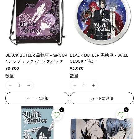
BLACK BUTLER 黒執事 - GROUP
BLACK BUTLER 黒執事 - WALL
/ ナップサック / バックパック
CLOCK / 時計
通
¥3,800
通
¥2,980
常
常
数量
数量
価
価
格
格
I
I
I
I
1
1
1
1
カートに追加
カートに追加
8
8
8
8
n
n
n
n
0
0
E
E
E
E
r
r
r
r
r
r
r
r
o
o
o
o