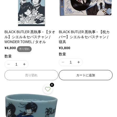
r
r
r
r
:
:
:
:
M
M
M
M
i
i
i
i
s
s
s
s
s
s
s
s
BLACK BUTLER 黒執事 - 【タオ
BLACK BUTLER 黒執事 - 【枕カ
i
i
i
i
ル】シエル＆セバスチャン /
バー】シエル＆セバスチャン /
n
n
n
n
WONDER TOWEL / タオル
寝具
g
g
g
g
通
¥4,800
通
¥3,800
売り切れ
i
i
i
i
常
常
数量
n
n
n
n
数量
価
価
格
格
t
t
t
t
I
I
I
I
e
e
e
e
1
1
1
1
r
r
r
r
8
8
売り切れ
カートに追加
8
8
p
p
p
p
n
n
n
n
o
o
o
o
0
E
E
E
E
l
l
l
l
r
r
r
r
a
a
a
a
r
r
r
r
t
t
t
t
o
o
o
o
i
i
i
i
r
r
r
r
o
o
o
o
:
:
:
:
n
n
n
n