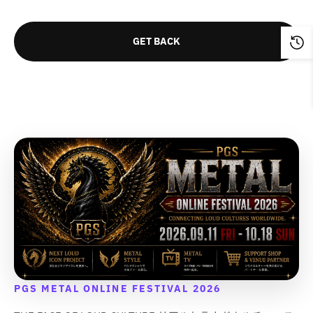
量
量
を
を
GET BACK
減
増
ら
や
す
す
&
&
q
q
u
u
o
o
t
t
;
;
PGS METAL ONLINE FESTIVAL 2026