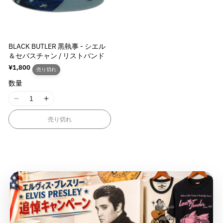
M
M
M
M
v
v
v
v
i
i
i
i
a
a
a
a
s
s
s
s
l
l
l
l
s
s
s
s
u
u
u
u
i
i
BLACK BUTLER 黒執事 - シエル
i
i
e
e
e
e
＆セバスチャン / リストバンド
n
n
n
n
&
&
&
&
g
g
通
¥1,800
g
g
売り切れ
q
q
q
q
常
i
i
i
i
u
u
u
u
数量
価
n
n
n
n
格
o
o
o
o
t
t
t
t
I
I
t
t
t
t
e
e
e
e
1
1
;
;
;
;
r
r
売り切れ
r
r
8
8
p
p
p
p
p
p
p
p
n
n
r
r
r
r
o
o
o
o
E
E
o
o
o
o
l
l
l
l
r
r
d
d
d
d
a
a
a
a
r
r
u
u
u
u
t
t
t
t
o
o
c
c
c
c
i
i
i
i
r
r
t
t
t
t
o
o
o
o
:
:
&
&
&
&
n
n
n
n
M
M
q
q
q
q
v
v
v
v
i
i
u
u
u
u