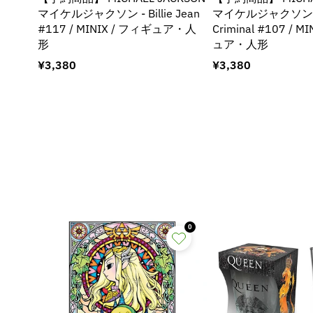
マイケルジャクソン - Billie Jean
マイケルジャクソン - 
#117 / MINIX / フィギュア・人
Criminal #107 / M
形
ュア・人形
通
¥3,380
通
¥3,380
常
常
価
価
格
格
0