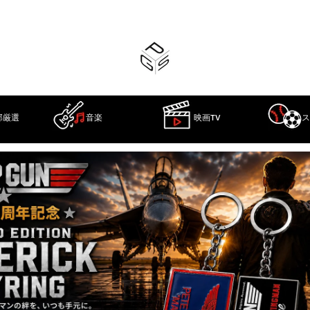
部厳選
音楽
映画TV
ス