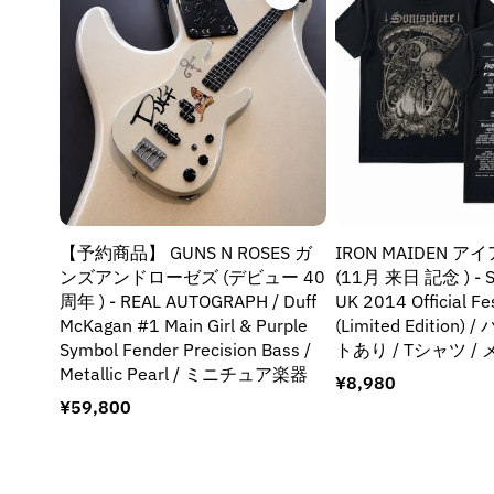
【予約商品】 GUNS N ROSES ガ
IRON MAIDEN 
ンズアンドローゼズ (デビュー 40
(11月 来日 記念 ) - S
周年 ) - REAL AUTOGRAPH / Duff
UK 2014 Official Fes
McKagan #1 Main Girl & Purple
(Limited Edition
Symbol Fender Precision Bass /
トあり / Tシャツ /
Metallic Pearl / ミニチュア楽器
通
¥8,980
常
通
¥59,800
価
常
格
価
格