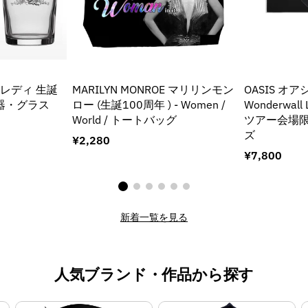
フレディ 生誕
MARILYN MONROE マリリンモン
OASIS オアシ
/ 食器・グラス
ロー (生誕100周年 ) - Women /
Wonderwall L
World / トートバッグ
ツアー会場限定
ズ
通
¥2,280
常
通
¥7,800
価
常
格
価
格
新着一覧を見る
人気ブランド・作品から探す