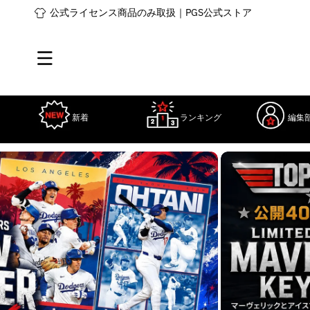
コンテ
公式ライセンス商品のみ取扱｜PGS公式ストア
ンツに
進む
新着
ランキング
編集