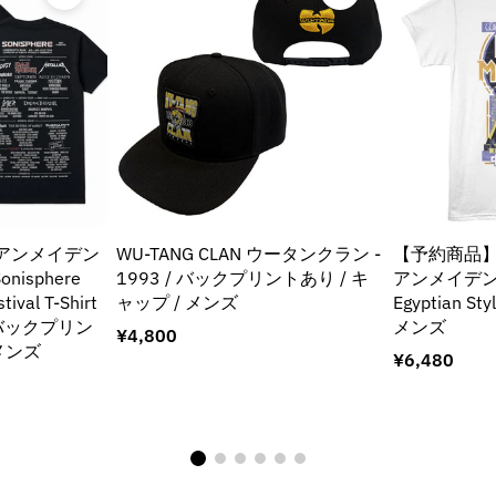
アイアンメイデン
WU-TANG CLAN ウータンクラン -
【予約商品】 I
onisphere
1993 / バックプリントあり / キ
アンメイデン (
tival T-Shirt
ャップ / メンズ
Egyptian St
) / バックプリン
メンズ
通
¥4,800
 メンズ
常
通
¥6,480
価
常
格
価
格