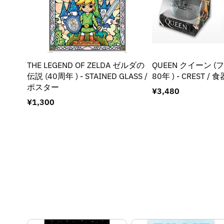
THE LEGEND OF ZELDA ゼルダの
QUEEN クイーン (
伝説 (40周年 ) - STAINED GLASS /
80年 ) - CREST 
ポスター
通
¥3,480
常
通
¥1,300
価
常
格
価
格