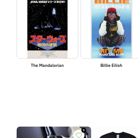
The Mandalorian
Billie Eilish
0