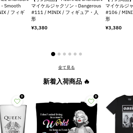
Smooth
マイケルジャクソン - Dangerous
マイケルジャクソ
INIX / フィギ
#111 / MINIX / フィギュア・人
#106 / MI
形
形
通
¥3,380
通
¥3,380
常
常
価
価
格
格
全て見る
新着入荷商品 🔥
0
0