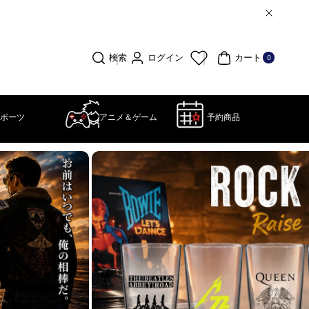
0個
の
ア
ログイン
検索
カート
0
イ
テ
ム
ポーツ
アニメ＆ゲーム
予約商品