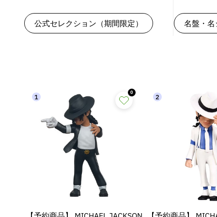
公式セレクション（期間限定）
名盤・名
0
1
2
【予約商品】 MICHAEL JACKSON
【予約商品】 MICHAE