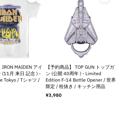
RON MAIDEN アイ
【予約商品】 TOP GUN トップガ
CHIC
11月 来日 記念 ) -
ン (公開 40周年 ) - Limited
カゴ
yle Tokyo / Tシャツ /
Edition F-14 Bottle Opener / 世界
Mura
限定 / 栓抜き / キッチン用品
Rot
/ メ
通
¥3,980
常
通
¥6,5
価
常
格
価
格