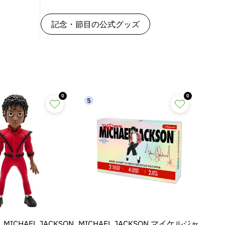
記念・節目の公式グッズ
0
0
5
6
ICHAEL JACKSON
MICHAEL JACKSON マイケルジャ
【予約