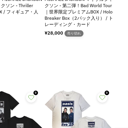
ン - Thriller
クソン - 第二弾！Bad World Tour
ウォ
NIX / フィギュア・人
｜世界限定プレミアムBOX / Holo
ド・グ
Breaker Box（2パック入り） / ト
THE 
レーディング・カード
2027
ダー
通
¥28,000
売り切れ
常
通
¥2,2
価
常
格
価
格
0
0