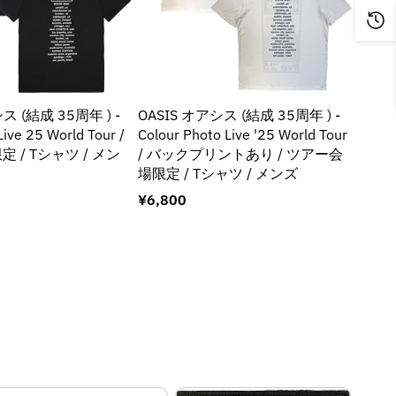
ス (結成 35周年 ) -
OASIS オアシス (結成 35周年 ) -
OASI
ive 25 World Tour /
Colour Photo Live '25 World Tour
Don't
 / Tシャツ / メン
/ バックプリントあり / ツアー会
ツアー
場限定 / Tシャツ / メンズ
通
¥1,8
常
通
¥6,800
価
常
格
価
格