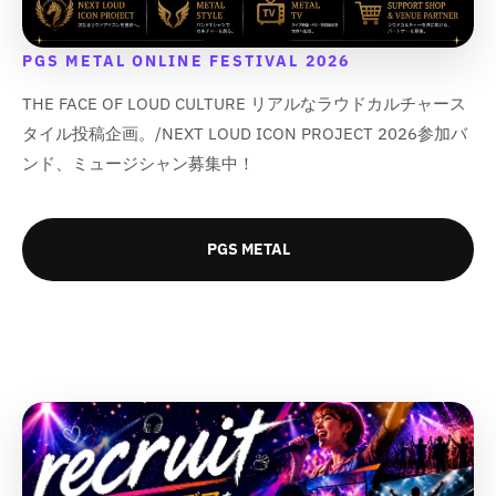
o
o
o
o
d
d
d
d
u
u
u
u
PGS METAL ONLINE FESTIVAL 2026
c
c
c
c
t
t
t
t
THE FACE OF LOUD CULTURE リアルなラウドカルチャース
}
}
}
}
タイル投稿企画。/NEXT LOUD ICON PROJECT 2026参加バ
}
}
}
}
ンド、ミュージシャン募集中！
の
の
の
の
数
数
数
数
量
量
量
量
を
を
を
を
PGS METAL
減
増
減
増
ら
や
ら
や
す
す
す
す
&
&
&
&
q
q
q
q
u
u
u
u
o
o
o
o
t
t
t
t
;
;
;
;