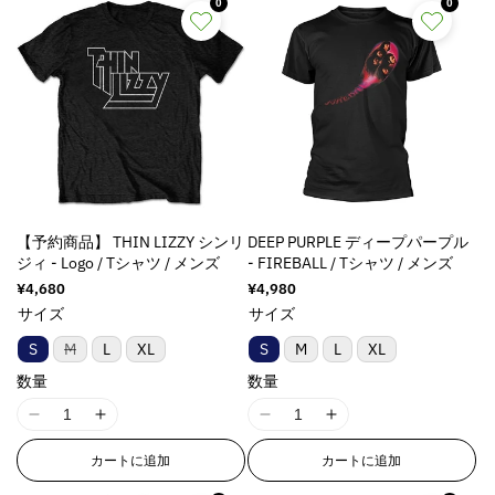
ま
ま
ま
a
a
a
a
0
0
E
E
E
E
た
た
た
t
t
t
t
は
は
は
r
r
r
r
入
入
入
i
i
i
i
r
r
r
r
荷
荷
荷
o
o
o
o
待
待
待
o
o
o
o
ち
ち
ち
n
n
n
n
r
r
r
r
で
で
で
v
v
v
v
す
す
す
:
:
:
:
a
a
a
a
M
M
M
M
l
l
l
l
i
i
i
i
u
u
u
u
s
s
s
s
e
e
e
e
s
s
s
s
&
&
&
&
【予約商品】 THIN LIZZY シンリ
DEEP PURPLE ディープパープル
i
i
i
i
q
q
q
q
ジィ - Logo / Tシャツ / メンズ
- FIREBALL / Tシャツ / メンズ
n
n
n
n
u
u
u
u
通
¥4,680
通
¥4,980
g
g
g
g
o
o
o
o
常
常
サイズ
サイズ
i
i
i
i
価
価
t
t
t
t
n
n
n
n
格
格
バ
S
M
L
XL
S
M
L
XL
;
;
;
;
リ
t
t
t
t
p
p
p
p
ア
数量
数量
e
e
e
e
ン
r
r
r
r
ト
r
r
r
r
o
o
o
o
I
I
I
I
は
p
p
p
p
売
d
d
d
d
1
1
1
1
り
o
o
o
o
カートに追加
カートに追加
u
u
u
u
8
8
8
8
切
l
l
l
l
れ
c
c
c
c
n
n
n
n