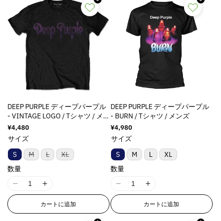
E
E
E
E
r
r
r
r
r
r
r
r
o
o
o
o
r
r
r
r
:
:
:
:
M
M
M
M
i
i
i
i
s
s
s
s
s
s
s
s
DEEP PURPLE ディープパープル
DEEP PURPLE ディープパープル
i
i
i
i
- VINTAGE LOGO / Tシャツ / メ
- BURN / Tシャツ / メンズ
n
n
n
n
ンズ
通
¥4,480
通
¥4,980
g
g
g
g
常
常
サイズ
サイズ
i
i
i
i
価
価
n
n
n
n
格
格
バ
バ
バ
S
M
L
XL
S
M
L
XL
リ
リ
リ
t
t
t
t
ア
ア
ア
数量
数量
e
e
e
e
ン
ン
ン
ト
ト
ト
r
r
r
r
I
I
I
I
は
は
は
p
p
p
p
売
売
売
1
1
1
1
り
り
り
o
o
o
o
カートに追加
カートに追加
8
8
8
8
切
切
切
l
l
l
l
れ
れ
れ
n
n
n
n