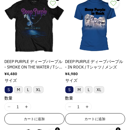
ら
や
す
す
DEEP PURPLE ディープパープル
DEEP PURPLE ディープパープル
- SMOKE ON THE WATER / Tシャ
- IN ROCK / Tシャツ / メンズ
ツ / メンズ
通
¥4,480
通
¥4,980
常
常
サイズ
サイズ
価
価
格
格
S
M
L
XL
S
M
L
XL
数量
数量
I
I
I
I
1
1
1
1
カートに追加
カートに追加
8
8
8
8
n
n
n
n
0
0