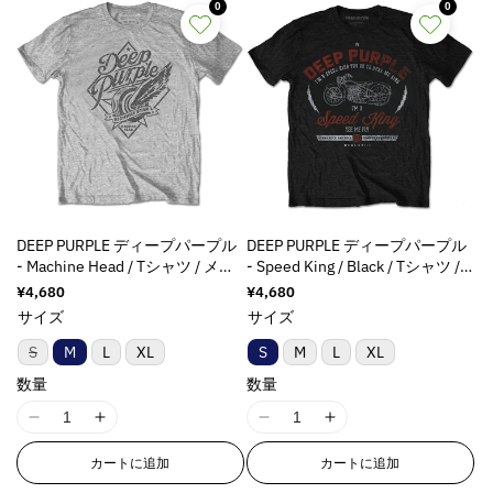
ま
a
a
a
a
0
0
t
t
t
t
E
E
E
E
た
t
t
t
t
は
&
&
&
&
r
r
r
r
入
i
i
i
i
q
q
q
q
r
r
r
r
荷
o
o
o
o
待
u
u
u
u
o
o
o
o
ち
n
n
n
n
o
o
o
o
r
r
r
r
で
v
v
v
v
す
t
t
t
t
:
:
:
:
a
a
a
a
;
;
;
;
M
M
M
M
l
l
l
l
f
f
f
f
i
i
i
i
u
u
u
u
o
o
o
o
s
s
s
s
e
e
e
e
r
r
r
r
s
s
s
s
&
&
&
&
DEEP PURPLE ディープパープル
DEEP PURPLE ディープパープル
&
&
&
&
i
i
i
i
q
q
q
q
- Machine Head / Tシャツ / メン
- Speed King / Black / Tシャツ /
q
q
q
q
n
n
n
n
u
u
u
u
ズ
メンズ
通
¥4,680
通
¥4,680
u
u
u
u
g
g
g
g
o
o
o
o
常
常
サイズ
サイズ
o
o
o
o
i
i
i
i
価
価
t
t
t
t
t
t
t
t
n
n
n
n
格
格
バ
S
M
L
XL
S
M
L
XL
;
;
;
;
;
;
;
;
リ
t
t
t
t
p
p
p
p
ア
数量
数量
{
{
{
{
e
e
e
e
ン
r
r
r
r
{
{
{
{
ト
r
r
r
r
o
o
o
o
I
I
I
I
は
p
p
p
p
p
p
p
p
売
d
d
d
d
1
1
1
1
r
r
r
r
り
o
o
o
o
カートに追加
カートに追加
u
u
u
u
8
8
8
8
切
o
o
o
o
l
l
l
l
れ