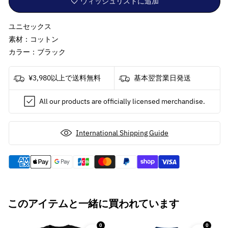
ウィッシュリストに追加
パ
パ
ー
ー
ユニセックス
プ
プ
ル
ル
素材：コットン
-
-
カラー：ブラック
Hush
Hush
/
/
¥3,980以上で送料無料
基本翌営業日発送
T
T
シ
シ
All our products are officially licensed merchandise.
ャ
ャ
ツ
ツ
/
/
International Shipping Guide
メ
メ
ン
ン
ズ
ズ
の
の
数
数
このアイテムと一緒に買われています
量
量
を
を
減
増
0
0