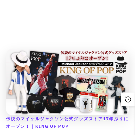
c
c
c
c
n
n
n
n
d
d
d
d
ま
a
a
a
a
t
t
t
t
E
E
E
E
た
u
u
u
u
t
t
t
t
は
&
&
&
&
r
r
r
r
c
c
c
c
入
i
i
i
i
q
q
q
q
r
r
r
r
荷
t
t
t
t
o
o
o
o
待
u
u
u
u
o
o
o
o
}
}
}
}
ち
n
n
n
n
o
o
o
o
r
r
r
r
で
}
}
}
}
v
v
v
v
す
t
t
t
t
:
:
:
:
a
a
a
a
の
の
の
の
;
;
;
;
M
M
M
M
l
l
l
l
数
数
数
数
f
f
f
f
i
i
i
i
u
u
u
u
量
量
量
量
o
o
o
o
s
s
s
s
e
e
e
e
r
r
r
r
を
を
を
を
s
s
s
s
&
&
&
&
&
&
&
&
i
i
i
i
減
増
減
増
q
q
q
q
q
q
q
q
n
n
n
n
ら
や
ら
や
u
u
u
u
u
u
u
u
g
g
g
g
す
す
す
す
o
o
o
o
o
o
o
o
i
i
i
i
&
&
&
&
t
t
t
t
t
t
t
t
n
n
n
n
q
q
q
q
;
;
;
;
;
;
;
;
t
t
t
t
u
u
u
u
p
p
p
p
{
{
{
{
e
e
e
e
o
o
o
o
r
r
r
r
{
{
{
{
r
r
r
r
t
t
t
t
o
o
o
o
伝説のマイケルジャクソン公式グッズストア17年ぶりに
p
p
p
p
p
p
p
p
;
;
;
;
d
d
d
d
オープン！｜KING OF POP
r
r
r
r
o
o
o
o
u
u
u
u
o
o
o
o
l
l
l
l