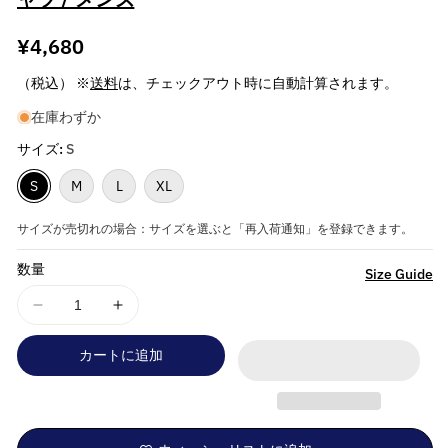
通
¥4,680
常
（税込） ※
送料
は、チェックアウト時に自動計算されます。
価
在庫わずか
格
サイズ:
S
S
M
L
XL
サイズが売切れの場合：サイズを選ぶと「再入荷通知」を登録できます。
数量
詳
Size Guide
細
DEEP
DEEP
を
PURPLE
PURPLE
見
カートに追加
デ
デ
る
ィ
ィ
ー
ー
プ
プ