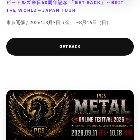
ビートルズ来日60周年記念 「GET BACK」～BRIT
c
c
c
c
d
d
d
d
t
t
t
t
THE WORLD～JAPAN TOUR
u
u
u
u
&
&
&
&
c
c
c
c
東京開催 / 2026年8月7日（金）〜8月16日（日）
q
q
q
q
t
t
t
t
u
u
u
u
}
}
}
}
o
o
o
o
}
}
}
}
t
t
t
t
の
の
の
の
GET BACK
;
;
;
;
数
数
数
数
f
f
f
f
量
量
量
量
o
o
o
o
r
r
r
r
を
を
を
を
&
&
&
&
減
増
減
増
q
q
q
q
ら
や
ら
や
u
u
u
u
す
す
す
す
o
o
o
o
&
&
&
&
t
t
t
t
q
q
q
q
;
;
;
;
u
u
u
u
{
{
{
{
o
o
o
o
{
{
{
{
t
t
t
t
p
p
p
p
;
;
;
;
r
r
r
r