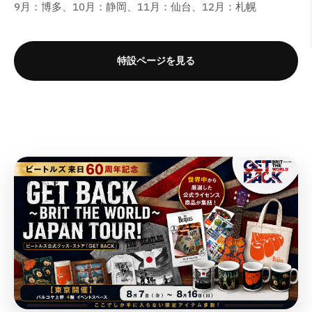
c
c
c
c
9月：博多、10月：静岡、11月：仙台、12月：札幌
d
d
d
d
a
a
a
a
t
t
t
t
u
u
u
u
t
t
t
t
&
&
&
&
c
c
c
c
i
i
i
i
q
q
q
q
t
t
t
t
o
o
o
o
特設ページを見る
u
u
u
u
}
}
}
}
n
n
n
n
o
o
o
o
}
}
}
}
v
v
v
v
t
t
t
t
a
a
a
a
の
の
の
の
;
;
;
;
l
l
l
l
数
数
数
数
f
f
f
f
u
u
u
u
量
量
量
量
o
o
o
o
e
e
e
e
r
r
r
r
を
を
を
を
&
&
&
&
&
&
&
&
減
増
減
増
q
q
q
q
q
q
q
q
ら
や
ら
や
u
u
u
u
u
u
u
u
す
す
す
す
o
o
o
o
o
o
o
o
&
&
&
&
t
t
t
t
t
t
t
t
q
q
q
q
;
;
;
;
;
;
;
;
u
u
u
u
p
p
p
p
{
{
{
{
o
o
o
o
r
r
r
r
{
{
{
{
t
t
t
t
o
o
o
o
p
p
p
p
;
;
;
;
d
d
d
d
r
r
r
r
u
u
u
u
o
o
o
o