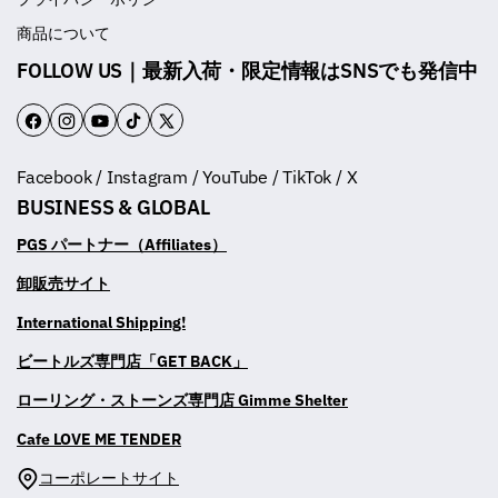
商品について
FOLLOW US｜最新入荷・限定情報はSNSでも発信中
F
I
Y
T
T
a
n
o
i
w
Facebook / Instagram / YouTube / TikTok / X
c
s
u
k
i
BUSINESS & GLOBAL
e
t
T
T
t
b
a
u
o
t
PGS パートナー（Affiliates）
o
g
b
k
e
卸販売サイト
o
r
e
r
International Shipping!
k
a
m
ビートルズ専門店「GET BACK」
ローリング・ストーンズ専門店 Gimme Shelter
Cafe LOVE ME TENDER
コーポレートサイト