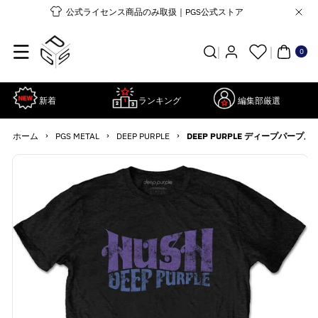
コンテンツ
公式ライセンス商品のみ取扱｜PGS公式ストア
に進む
0個
の
ア
0
イ
テ
ム
新着
ランキング
編集部厳選
›
›
›
ホーム
PGS METAL
DEEP PURPLE
DEEP PURPLE ディープパープル - 
商品情報に
詳
スキップ
細
を
見
る