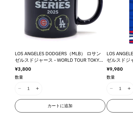
s
s
s
s
s
s
s
s
i
i
i
i
n
n
n
n
g
g
g
g
i
i
i
i
n
n
n
n
t
t
t
t
LOS ANGELES DODGERS（MLB） ロサン
LOS ANGE
e
e
e
e
ゼルスドジャース - WORLD TOUR TOKYO
ゼルスドジャ
r
r
r
r
SERIES 2025 / NAVY / MLB東京ツアー限
ズ優勝記念グ
p
p
p
p
通
¥3,800
通
¥9,980
定デザイン / マグカップ
Towel / C
o
o
o
o
常
常
数量
数量
l
l
l
l
価
価
格
格
a
a
a
a
I
I
I
I
t
t
t
t
1
1
1
1
i
i
i
i
8
8
8
8
o
o
o
o
カートに追加
n
n
n
n
n
n
n
n
E
E
E
E
v
v
v
v
r
r
r
r
a
a
a
a
r
r
r
r
l
l
l
l