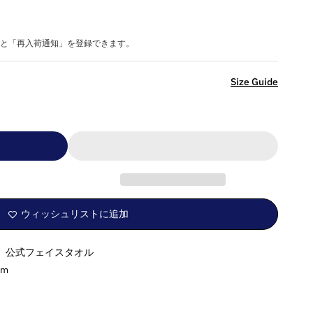
と「再入荷通知」を登録できます。
詳
Size Guide
細
を
見
（MLB）
る
ウィッシュリストに追加
MLB） 公式フェイスタオル
cm