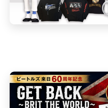
f
f
f
f
n
n
n
n
o
o
o
o
v
v
v
v
r
r
r
r
a
a
a
a
&
&
&
&
l
l
l
l
q
q
q
q
u
u
u
u
u
u
u
u
e
e
e
e
o
o
o
o
&
&
&
&
t
t
t
t
q
q
q
q
;
;
;
;
u
u
u
u
{
{
{
{
o
o
o
o
{
{
{
{
t
t
t
t
p
p
p
p
;
;
;
;
r
r
r
r
p
p
p
p
o
o
o
o
r
r
r
r
d
d
d
d
o
o
o
o
u
u
u
u
d
d
d
d
c
c
c
c
u
u
u
u
t
t
t
t
c
c
c
c
}
}
}
}
t
t
t
t
}
}
}
}
&
&
&
&
の
の
の
q
q
q
q