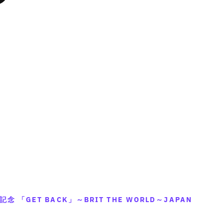
f
f
n
n
o
o
v
v
r
r
a
a
&
&
l
l
q
q
u
u
u
u
e
e
o
o
&
&
t
t
q
q
;
;
u
u
{
{
o
o
{
{
t
t
p
p
;
;
r
r
p
p
o
o
r
r
d
d
o
o
u
u
d
d
c
c
u
u
t
t
c
c
}
}
t
t
 「GET BACK」～BRIT THE WORLD～JAPAN
}
}
&
&
の
の
q
q