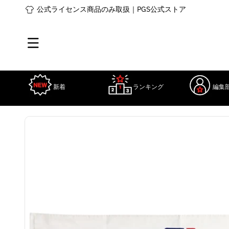
コンテ
公式ライセンス商品のみ取扱｜PGS公式ストア
ンツに
進む
新着
ランキング
編集
商品情
詳
報にス
細
キップ
を
見
る