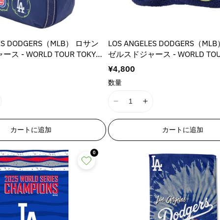
LES DODGERS（MLB） ロサン
LOS ANGELES DODGERS（ML
 - WORLD TOUR TOKYO
ゼルスドジャース - WORLD TOU
025 / バルーン / MLB東京ツアー
SERIES 2025 / NAVY / ML
通
¥4,800
 / トートバッグ
定デザイン / ポーチ
常
数量
価
格
I
I
1
1
8
8
カートに追加
カートに追加
n
n
E
E
0
r
r
r
r
o
o
r
r
:
:
M
M
M
i
i