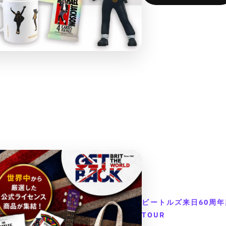
f
f
n
n
o
o
v
v
r
r
a
a
&
&
l
l
q
q
u
u
u
u
e
e
o
o
&
&
t
t
q
q
;
;
u
u
{
{
o
o
{
{
t
t
p
p
;
;
r
r
p
p
o
o
r
r
d
d
o
o
u
u
d
d
c
c
u
u
t
t
c
c
}
}
t
t
ビートルズ来日60周年記念
}
}
&
&
の
の
の
TOUR
q
q