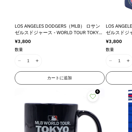
LOS ANGELES DODGERS（MLB） ロサン
LOS ANGE
ゼルスドジャース - WORLD TOUR TOKYO
ゼルスドジャース
SERIES 2025 / NAVY / MLB東京ツアー限
SERIES 2
通
¥3,800
通
¥3,800
定デザイン / タオル
限定デザイン
常
常
数量
数量
価
価
格
格
I
I
I
I
1
1
1
1
8
8
8
8
カートに追加
n
n
n
n
E
E
E
E
0
r
r
r
r
r
r
r
r
o
o
o
o
r
r
r
r
:
:
:
:
M
M
M
i
i
i
i