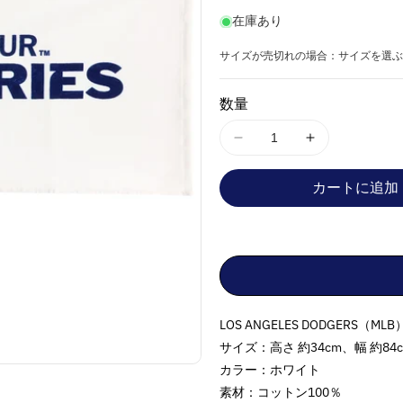
価
在庫あり
格
サイズが売切れの場合：サイズを選ぶ
数量
LOS
LOS
ANGELES
ANGELES
DODGERS（MLB）
DODGERS
カートに追加
ロ
ロ
サ
サ
ン
ン
ゼ
ゼ
ル
ル
ス
ス
LOS ANGELES DODGERS（
ド
ド
サイズ：高さ 約34cm、幅 約84
ジ
ジ
カラー：ホワイト
ャ
ャ
素材：コットン100％
ー
ー