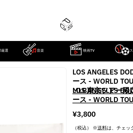
部厳選
音楽
映画TV
ス
LOS ANGELES
ース - WORLD TOUR
MLB東京ツアー限
LOS ANGELES
ース - WORLD TOUR
MLB東京ツアー限
通
¥3,800
常
（税込） ※
送料
は、チェッ