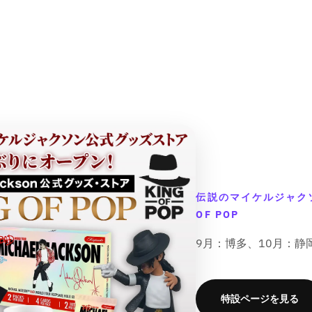
o
o
u
u
r
r
e
e
:
:
&
&
M
M
M
q
q
i
i
u
u
s
s
o
o
s
s
t
t
i
i
;
;
n
n
p
p
g
g
r
r
i
i
o
o
n
n
d
d
t
t
u
u
e
e
伝説のマイケルジャク
c
c
r
r
t
t
OF POP
p
p
&
&
o
o
q
q
9月：博多、10月：静
l
l
u
u
a
a
o
o
t
t
t
t
i
i
特設ページを見る
;
;
o
o