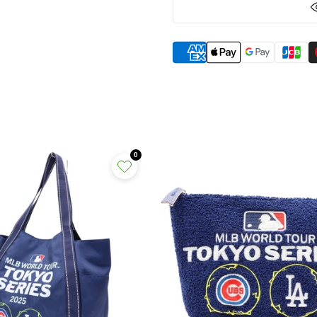
イ
イ
ン
ン
/
/
タ
タ
オ
オ
ル
ル
の
の
数
数
量
量
0
を
を
減
増
ら
や
す
す