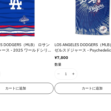
s
s
s
s
i
i
n
n
g
g
i
i
n
n
t
t
LES DODGERS（MLB） ロサン
LOS ANGELES DODGERS（ML
e
e
ース - 2025 ワールドシリー
ゼルスドジャース - Psychedelic 
r
r
ッズコレクション / Beach
Towel / タオル
p
p
通
¥7,800
ycle / （約76×152cm） / タオル
o
o
常
数量
l
l
価
格
a
a
I
I
t
t
1
1
i
i
8
8
o
o
カートに追加
カートに追加
n
n
n
n
E
E
v
v
r
r
a
a
r
r
l
l