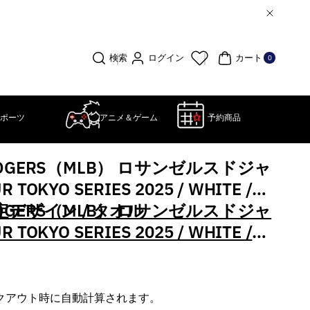
0個
の
ア
ログイン
検索
カート
0
イ
テ
ム
ポーツ
アニメ＆ゲーム
予約商品
 DODGERS（MLB） ロサンゼルスドジャ
 TOKYO SERIES 2025 / WHITE /
定デザイン / タオル
 DODGERS（MLB） ロサンゼルスドジャ
 TOKYO SERIES 2025 / WHITE /
定デザイン / タオル
クアウト時に自動計算されます。