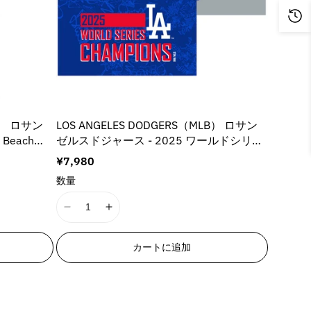
s
s
s
s
i
i
n
n
g
g
i
i
n
n
t
t
B） ロサン
LOS ANGELES DODGERS（MLB） ロサン
e
e
Beach
ゼルスドジャース - 2025 ワールドシリー
r
r
ズ優勝記念グッズコレクション / Printed
p
p
通
¥7,980
Rally Towel 2pk / Two Turn 2枚セット（各
o
o
常
数量
約64×40 cm） / タオル
l
l
価
格
a
a
I
I
t
t
1
1
i
i
8
8
o
o
カートに追加
n
n
n
n
E
E
v
v
r
r
a
a
r
r
l
l