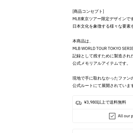
ス
ス
[商品コンセプト]
-
-
MLB東京ツアー限定デザインで
WORLD
WORLD
TOUR
TOUR
日本文化を象徴する様々な要素
TOKYO
TOKYO
SERIES
SERIES
本商品は、
2025
2025
MLB WORLD TOUR TOKYO SERIE
/
/
記録として残すために製造され
WHITE
WHITE
/
/
公式メモリアルアイテムです。
MLB
MLB
東
東
現地で手に取れなかったファン
京
京
公式ルートにて展開されていま
ツ
ツ
ア
ア
¥3,980以上で送料無料
ー
ー
限
限
All our 
定
定
デ
デ
ザ
ザ