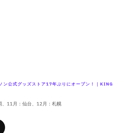
o
o
u
u
r
r
e
e
:
:
&
&
M
M
q
q
i
i
u
u
s
s
o
o
s
s
t
t
i
i
;
;
n
n
p
p
g
g
r
r
i
i
o
o
n
n
d
d
t
t
u
u
e
e
ソン公式グッズストア17年ぶりにオープン！｜KING
c
c
r
r
t
t
p
p
&
&
o
o
q
q
岡、11月：仙台、12月：札幌
l
l
u
u
a
a
o
o
t
t
t
t
i
i
;
;
o
o