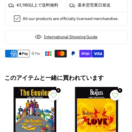
年
年
¥3,980以上で送料無料
基本翌営業日発送
)
)
-
-
All our products are officially licensed merchandise.
A
A
HARD
HARD
DAYS
DAYS
International Shipping Guide
NIGHT
NIGHT
/
/
ポ
ポ
ス
ス
ト
ト
カ
カ
このアイテムと一緒に買われています
ー
ー
ド・
ド・
0
0
レ
レ
タ
タ
ー
ー
の
の
数
数
量
量