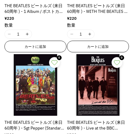
s
s
s
s
THE BEATLES ビートルズ (来日
THE BEATLES ビートルズ (来日
i
i
i
i
60周年 ) - 1 Album / ポストカー
60周年 ) - WITH THE BEATLES /
n
n
n
n
ド・レター
ポストカード・レター
通
¥220
通
¥220
g
g
g
g
常
常
数量
数量
i
i
i
i
価
価
n
n
n
n
格
格
I
I
I
I
t
t
t
t
1
1
1
1
e
e
e
e
カートに追加
カートに追加
8
8
8
8
r
r
r
r
n
n
n
n
p
p
p
p
0
0
E
E
E
E
o
o
o
o
r
r
r
r
l
l
l
l
r
r
r
r
a
a
a
a
o
o
o
o
t
t
t
t
r
r
r
r
i
i
i
i
:
:
:
:
o
o
o
o
M
M
M
M
n
n
n
n
i
i
i
i
v
v
v
v
s
s
s
s
a
a
a
a
s
s
s
s
l
l
l
l
THE BEATLES ビートルズ (来日
THE BEATLES ビートルズ (来日
i
i
i
i
u
u
u
u
60周年 ) - Sgt Pepper (Standard)
60周年 ) - Live at the BBC
n
n
n
n
e
e
e
e
/ ポストカード・レター
(Standard) / ポストカード・レタ