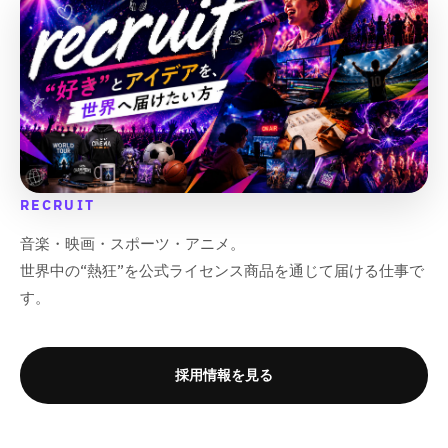
o
o
o
o
t
t
t
t
;
;
;
;
RECRUIT
音楽・映画・スポーツ・アニメ。
世界中の“熱狂”を公式ライセンス商品を通じて届ける仕事で
す。
採用情報を見る