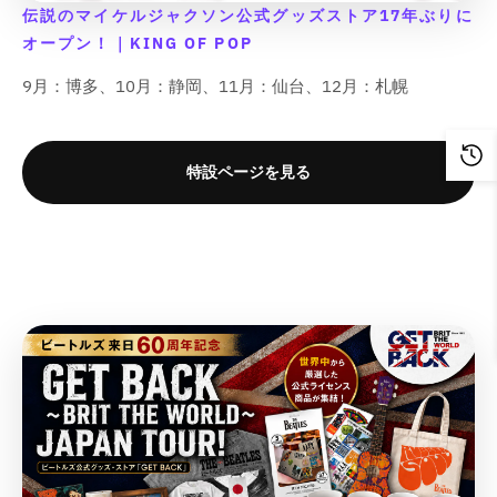
r
r
r
r
;
;
;
;
伝説のマイケルジャクソン公式グッズストア17年ぶりに
を
を
を
を
u
u
u
u
p
p
p
p
p
p
p
p
o
o
o
o
減
増
減
増
オープン！｜KING OF POP
o
o
o
o
r
r
r
r
t
t
t
t
ら
や
ら
や
l
l
l
l
o
o
o
o
9月：博多、10月：静岡、11月：仙台、12月：札幌
;
;
;
;
a
a
a
a
す
す
す
す
d
d
d
d
{
{
{
{
t
t
t
t
&
&
&
&
u
u
u
u
{
{
{
{
i
i
i
i
q
q
q
q
c
c
c
c
p
p
p
p
o
o
o
o
u
u
u
u
特設ページを見る
t
t
t
t
r
r
r
r
n
n
n
n
o
o
o
o
&
&
&
&
o
o
o
o
v
v
v
v
t
t
t
t
q
q
q
q
d
d
d
d
a
a
a
a
;
;
;
;
u
u
u
u
u
u
u
u
l
l
l
l
o
o
o
o
c
c
c
c
u
u
u
u
t
t
t
t
t
t
t
t
e
e
e
e
;
;
;
;
}
}
}
}
&
&
&
&
f
f
f
f
}
}
}
}
q
q
q
q
o
o
o
o
の
の
の
の
u
u
u
u
r
r
r
r
o
o
o
o
数
数
数
数
&
&
&
&
t
t
t
t
量
量
量
量
q
q
q
q
;
;
;
;
を
を
を
を
u
u
u
u
p
p
p
p
o
o
o
o
減
増
減
増
r
r
r
r