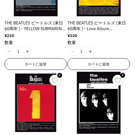
を
を
減
増
ら
や
THE BEATLES ビートルズ (来日
THE BEATLES ビートルズ (来日
す
す
60周年 ) - YELLOW SUBMARINE /
60周年 ) - Love Album
ポストカード・レター
(Standard) / ポストカード・レタ
通
¥220
通
¥220
ー
常
常
数量
数量
価
価
格
格
I
I
I
I
1
1
1
1
カートに追加
カートに追加
8
8
8
8
n
n
n
n
0
0
E
E
E
E
r
r
r
r
r
r
r
r
o
o
o
o
r
r
r
r
:
:
:
:
M
M
M
M
i
i
i
i
s
s
s
s