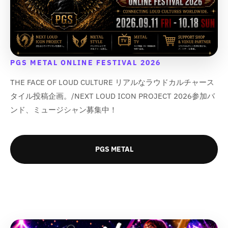
{
{
{
{
q
q
q
q
p
p
p
p
u
u
u
u
r
r
r
r
o
o
o
o
o
o
o
o
t
t
t
t
d
d
d
d
;
;
;
;
u
u
u
u
PGS METAL ONLINE FESTIVAL 2026
c
c
c
c
t
t
t
t
THE FACE OF LOUD CULTURE リアルなラウドカルチャース
}
}
}
}
タイル投稿企画。/NEXT LOUD ICON PROJECT 2026参加バ
}
}
}
}
ンド、ミュージシャン募集中！
の
の
の
の
数
数
数
数
量
量
量
量
を
を
を
を
PGS METAL
減
増
減
増
ら
や
ら
や
す
す
す
す
&
&
&
&
q
q
q
q
u
u
u
u