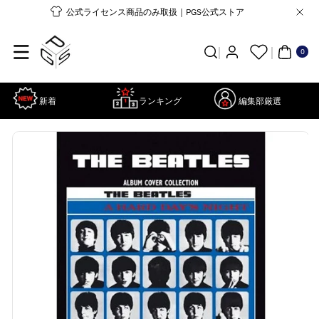
コンテンツ
公式ライセンス商品のみ取扱｜PGS公式ストア
に進む
0個
の
ア
0
イ
テ
ム
新着
ランキング
編集部厳選
商品情報に
詳
スキップ
細
を
見
る