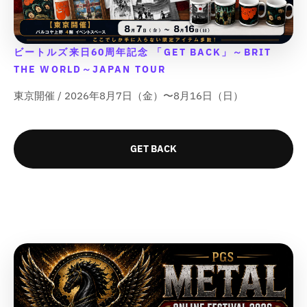
t
t
t
t
ら
や
ら
や
o
o
o
o
;
;
;
;
す
す
す
す
d
d
d
d
{
{
{
{
&
&
&
&
u
u
u
u
{
{
{
{
q
q
q
q
ビートルズ来日60周年記念 「GET BACK」～BRIT
c
c
c
c
p
p
p
p
u
u
u
u
t
t
t
t
THE WORLD～JAPAN TOUR
r
r
r
r
o
o
o
o
&
&
&
&
o
o
o
o
t
t
t
t
東京開催 / 2026年8月7日（金）〜8月16日（日）
q
q
q
q
d
d
d
d
;
;
;
;
u
u
u
u
u
u
u
u
o
o
o
o
c
c
c
c
t
t
t
t
t
t
t
t
GET BACK
;
;
;
;
}
}
}
}
f
f
f
f
}
}
}
}
o
o
o
o
の
の
の
の
r
r
r
r
数
数
数
数
&
&
&
&
量
量
量
量
q
q
q
q
を
を
を
を
u
u
u
u
o
o
o
o
減
増
減
増
t
t
t
t
ら
や
ら
や
;
;
;
;
す
す
す
す
{
{
{
{
&
&
&
&