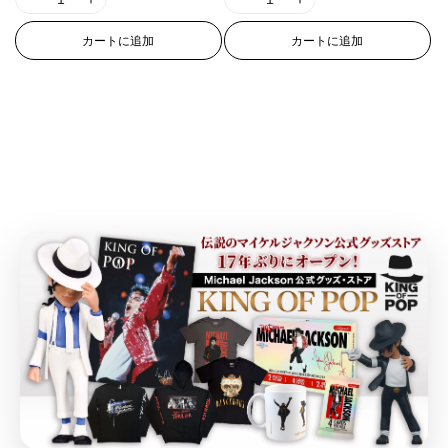
u
u
u
u
I
I
I
I
r
r
r
r
t
t
t
t
o
o
o
o
1
1
1
1
&
&
&
&
e
e
e
e
カートに追加
カートに追加
t
t
t
t
8
8
8
8
q
q
q
q
r
r
r
r
;
;
;
;
n
n
n
n
u
u
u
u
p
p
p
p
p
p
p
p
E
E
E
E
o
o
o
o
o
o
o
o
r
r
r
r
r
r
r
r
t
t
t
t
l
l
l
l
o
o
o
o
r
r
r
r
;
;
;
;
a
a
a
a
d
d
d
d
o
o
o
o
{
{
{
{
t
t
t
t
u
u
u
u
r
r
r
r
{
{
{
{
i
i
i
i
c
c
c
c
:
:
:
:
p
p
p
p
o
o
o
o
t
t
t
t
M
M
M
M
r
r
r
r
n
n
n
n
&
&
&
&
i
i
i
i
o
o
o
o
v
v
v
v
q
q
q
q
s
s
s
s
d
d
d
d
a
a
a
a
u
u
u
u
s
s
s
s
u
u
u
u
l
l
l
l
o
o
o
o
i
i
i
i
c
c
c
c
u
u
u
u
t
t
t
t
n
n
n
n
t
t
t
t
e
e
e
e
;
;
;
;
g
g
g
g
}
}
}
}
&
&
&
&
f
f
f
f
i
i
i
i
}
}
}
}
q
q
q
q
o
o
o
o
n
n
n
n
の
の
の
の
u
u
u
u
r
r
r
r
t
t
t
t
o
o
o
o
数
数
数
数
&
&
&
&
e
e
e
e
t
t
t
t
量
量
量
量
q
q
q
q