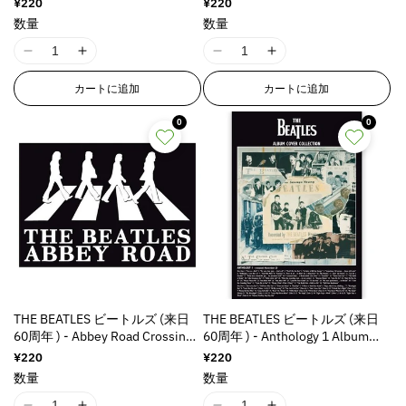
通
¥220
通
¥220
g
g
g
g
&
&
&
&
ー
常
常
数量
数量
i
i
i
i
価
価
q
q
q
q
n
n
n
n
格
格
u
u
u
u
I
I
I
I
t
t
t
t
o
o
o
o
1
1
1
1
e
e
e
e
カートに追加
カートに追加
t
t
t
t
8
8
8
8
r
r
r
r
;
;
;
;
n
n
n
n
p
p
p
p
0
0
p
p
p
p
E
E
E
E
o
o
o
o
r
r
r
r
r
r
r
r
l
l
l
l
o
o
o
o
r
r
r
r
a
a
a
a
d
d
d
d
o
o
o
o
t
t
t
t
u
u
u
u
r
r
r
r
i
i
i
i
c
c
c
c
:
:
:
:
o
o
o
o
t
t
t
t
M
M
M
M
n
n
n
n
&
&
&
&
i
i
i
i
v
v
v
v
q
q
q
q
s
s
s
s
a
a
a
a
u
u
u
u
s
s
s
s
l
l
l
l
THE BEATLES ビートルズ (来日
THE BEATLES ビートルズ (来日
o
o
o
o
i
i
i
i
u
u
u
u
60周年 ) - Abbey Road Crossing /
60周年 ) - Anthology 1 Album
t
t
t
t
n
n
n
n
e
e
e
e
ポストカード・レター
(Standard) / ポストカード・レタ
;
;
;
;
通
¥220
通
¥220
g
g
g
g
&
&
&
&
ー
常
常
f
f
f
f
数量
数量
i
i
i
i
価
価
q
q
q
q
o
o
o
o
n
n
n
n
格
格