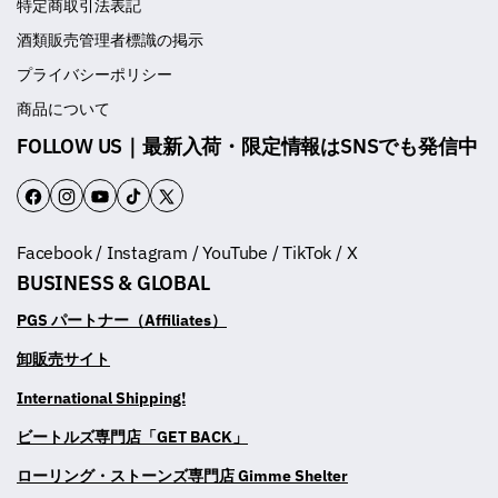
特定商取引法表記
酒類販売管理者標識の掲示
プライバシーポリシー
商品について
FOLLOW US｜最新入荷・限定情報はSNSでも発信中
F
I
Y
T
T
a
n
o
i
w
Facebook / Instagram / YouTube / TikTok / X
c
s
u
k
i
BUSINESS & GLOBAL
e
t
T
T
t
b
a
u
o
t
PGS パートナー（Affiliates）
o
g
b
k
e
卸販売サイト
o
r
e
r
International Shipping!
k
a
m
ビートルズ専門店「GET BACK」
ローリング・ストーンズ専門店 Gimme Shelter