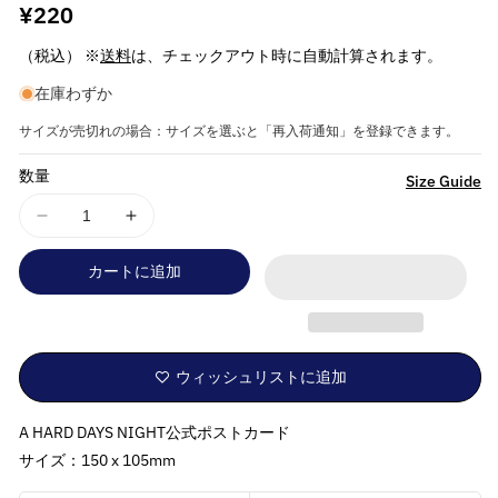
通
¥220
常
（税込） ※
送料
は、チェックアウト時に自動計算されます。
価
在庫わずか
格
サイズが売切れの場合：サイズを選ぶと「再入荷通知」を登録できます。
数量
詳
Size Guide
細
THE
THE
を
BEATLES
BEATLES
見
カートに追加
ビ
ビ
る
ー
ー
ト
ト
ル
ル
ウィッシュリストに追加
ズ
ズ
(来
(来
A HARD DAYS NIGHT公式ポストカード
日
日
60
60
サイズ：150 x 105mm
周
周