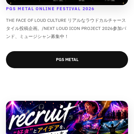
;
;
;
;
u
u
u
u
PGS METAL ONLINE FESTIVAL 2026
c
c
c
c
t
t
t
t
THE FACE OF LOUD CULTURE リアルなラウドカルチャース
}
}
}
}
タイル投稿企画。/NEXT LOUD ICON PROJECT 2026参加バ
}
}
}
}
ンド、ミュージシャン募集中！
の
の
の
の
数
数
数
数
量
量
量
量
を
を
を
を
PGS METAL
減
増
減
増
ら
や
ら
や
す
す
す
す
&
&
&
&
q
q
q
q
u
u
u
u
o
o
o
o
t
t
t
t
;
;
;
;