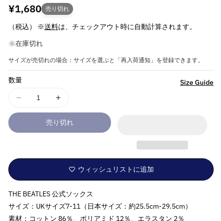
通
¥1,680
売り切れ
常
（税込） ※
送料
は、チェックアウト時に自動計算されます。
価
在庫切れ
格
サイズが売切れの場合：サイズを選ぶと「再入荷通知」を登録できます。
数量
詳
Size Guide
細
THE
THE
を
BEATLES
BEATLES
見
売り切れ
ビ
ビ
る
ー
ー
ト
ト
ル
ル
ウィッシュリストに追加
ズ
ズ
(来
(来
THE BEATLES 公式ソックス
日
日
60
60
サイズ：UKサイズ7-11（日本サイズ：約25.5cm-29.5cm）
周
周
素材：コットン 86％、ポリアミド 12％、エラスタン 2％