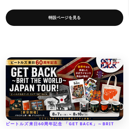
{
{
{
{
t
t
t
t
&
&
&
&
u
u
u
u
{
{
{
{
i
i
i
i
q
q
q
q
c
c
c
c
p
p
p
p
o
o
o
o
u
u
u
u
特設ページを見る
t
t
t
t
r
r
r
r
n
n
n
n
o
o
o
o
&
&
&
&
o
o
o
o
v
v
v
v
t
t
t
t
q
q
q
q
d
d
d
d
a
a
a
a
;
;
;
;
u
u
u
u
u
u
u
u
l
l
l
l
o
o
o
o
c
c
c
c
u
u
u
u
t
t
t
t
t
t
t
t
e
e
e
e
;
;
;
;
}
}
}
}
&
&
&
&
f
f
f
f
}
}
}
}
q
q
q
q
o
o
o
o
の
の
の
の
u
u
u
u
r
r
r
r
o
o
o
o
数
数
数
数
&
&
&
&
t
t
t
t
量
量
量
量
q
q
q
q
;
;
;
;
を
を
を
を
u
u
u
u
p
p
p
p
o
o
o
o
減
増
減
増
r
r
r
r
t
t
t
t
ら
や
ら
や
o
o
o
o
;
;
;
;
す
す
す
す
d
d
d
d
{
{
{
{
&
&
&
&
u
u
u
u
{
{
{
{
q
q
q
q
ビートルズ来日60周年記念 「GET BACK」～BRIT
c
c
c
c
p
p
p
p
u
u
u
u