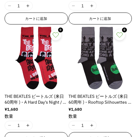
n
n
n
n
格
格
I
I
I
I
t
t
t
t
1
1
1
1
e
e
e
e
カートに追加
カートに追加
8
8
8
8
r
r
r
r
n
n
n
n
p
p
p
p
0
0
E
E
E
E
o
o
o
o
r
r
r
r
l
l
l
l
r
r
r
r
a
a
a
a
o
o
o
o
t
t
t
t
r
r
r
r
i
i
i
i
:
:
:
:
o
o
o
o
M
M
M
M
n
n
n
n
i
i
i
i
v
v
v
v
s
s
s
s
a
a
a
a
s
s
s
s
l
l
l
l
THE BEATLES ビートルズ (来日
THE BEATLES ビートルズ (来日
i
i
i
i
u
u
u
u
60周年 ) - A Hard Day's Night / ソ
60周年 ) - Rooftop Silhouettes &
n
n
n
n
e
e
e
e
ックス / メンズ
Apple / ソックス / メンズ
通
¥1,680
通
¥1,680
g
g
g
g
&
&
&
&
常
常
数量
数量
i
i
i
i
価
価
q
q
q
q
n
n
n
n
格
格
u
u
u
u
I
I
I
I
t
t
t
t
o
o
o
o
1
1
1
1
e
e
e
e