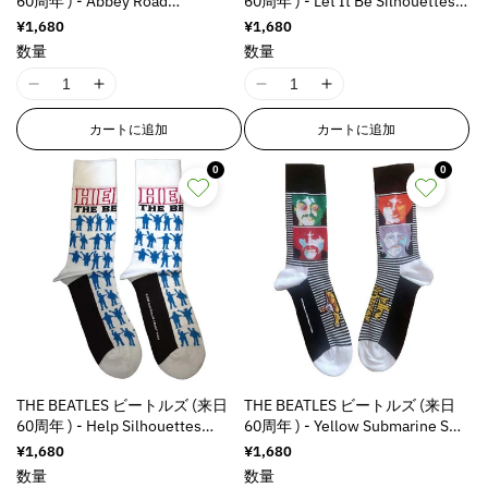
60周年 ) - Abbey Road
60周年 ) - Let It Be Silhouettes
Silhouettes Repeat / ソックス /
Repeat / ソックス / メンズ
通
¥1,680
通
¥1,680
メンズ
常
常
数量
数量
価
価
格
格
I
I
I
I
1
1
1
1
カートに追加
カートに追加
8
8
8
8
n
n
n
n
0
0
E
E
E
E
r
r
r
r
r
r
r
r
o
o
o
o
r
r
r
r
:
:
:
:
M
M
M
M
i
i
i
i
s
s
s
s
s
s
s
s
THE BEATLES ビートルズ (来日
THE BEATLES ビートルズ (来日
i
i
i
i
60周年 ) - Help Silhouettes
60周年 ) - Yellow Submarine Sea
n
n
n
n
Repeat / ソックス / メンズ
of Science Faces Colour / ソック
通
¥1,680
通
¥1,680
g
g
g
g
ス / メンズ
常
常
数量
数量
i
i
i
i
価
価