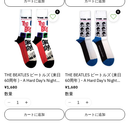
カートに追加
カートに追加
t
t
t
t
8
8
8
8
r
r
r
r
;
;
;
;
n
n
n
n
p
p
p
p
0
0
p
p
p
p
E
E
E
E
o
o
o
o
r
r
r
r
r
r
r
r
l
l
l
l
o
o
o
o
r
r
r
r
a
a
a
a
d
d
d
d
o
o
o
o
t
t
t
t
u
u
u
u
r
r
r
r
i
i
i
i
c
c
c
c
:
:
:
:
o
o
o
o
t
t
t
t
M
M
M
M
n
n
n
n
&
&
&
&
i
i
i
i
v
v
v
v
q
q
q
q
s
s
s
s
a
a
a
a
u
u
u
u
s
s
s
s
l
l
l
l
THE BEATLES ビートルズ (来日
THE BEATLES ビートルズ (来日
o
o
o
o
i
i
i
i
u
u
u
u
60周年 ) - A Hard Day's Night
60周年 ) - A Hard Day's Night
t
t
t
t
n
n
n
n
e
e
e
e
Colours / ソックス / メンズ
Album / ソックス / メンズ
;
;
;
;
通
¥1,680
通
¥1,680
g
g
g
g
&
&
&
&
常
常
f
f
f
f
数量
数量
i
i
i
i
価
価
q
q
q
q
o
o
o
o
n
n
n
n
格
格
u
u
u
u
I
I
I
I
r
r
r
r
t
t
t
t
o
o
o
o
1
1
1
1
&
&
&
&
e
e
e
e
カートに追加
カートに追加
t
t
t
t
8
8
8
8
q
q
q
q
r
r
r
r
;
;
;
;
n
n
n
n
u
u
u
u
p
p
p
p
p
p
p
p
E
E
E
E