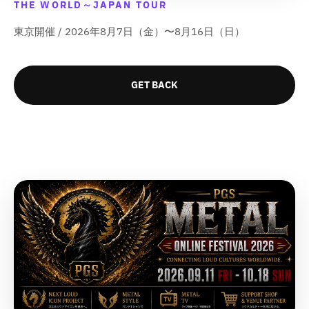
t
t
t
t
THE WORLD～JAPAN TOUR
r
r
r
r
o
o
o
o
&
&
&
&
o
o
o
o
t
t
t
t
東京開催 / 2026年8月7日（金）〜8月16日（日）
q
q
q
q
d
d
d
d
;
;
;
;
u
u
u
u
u
u
u
u
o
o
o
o
c
c
c
c
t
t
t
t
t
t
t
t
GET BACK
;
;
;
;
}
}
}
}
f
f
f
f
}
}
}
}
o
o
o
o
の
の
の
の
r
r
r
r
数
数
数
数
&
&
&
&
量
量
量
量
q
q
q
q
を
を
を
を
u
u
u
u
o
o
o
o
減
増
減
増
t
t
t
t
ら
や
ら
や
;
;
;
;
す
す
す
す
{
{
{
{
&
&
&
&
{
{
{
{
q
q
q
q
p
p
p
p
u
u
u
u
r
r
r
r
o
o
o
o
o
o
o
o
t
t
t
t
d
d
d
d