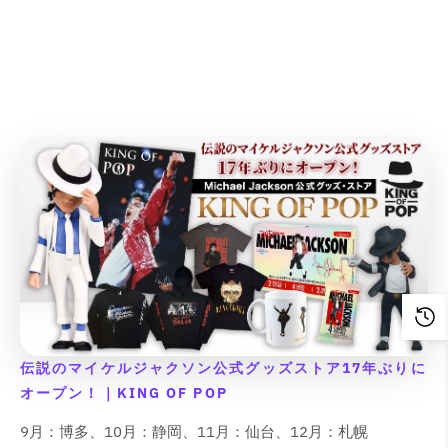
o
o
o
o
o
o
o
o
r
r
r
r
r
r
r
r
t
t
t
t
l
l
l
l
o
o
o
o
r
r
r
r
;
;
;
;
a
a
a
a
d
d
d
d
o
o
o
o
{
{
{
{
t
t
t
t
u
u
u
u
r
r
r
r
{
{
{
{
i
i
i
i
c
c
c
c
:
:
:
:
p
p
p
p
o
o
o
o
t
t
t
t
M
M
M
M
r
r
r
r
n
n
n
n
&
&
&
&
i
i
i
i
o
o
o
o
v
v
v
v
q
q
q
q
s
s
s
s
d
d
d
d
a
a
a
a
u
u
u
u
s
s
s
s
u
u
u
u
l
l
l
l
o
o
o
o
i
i
i
i
c
c
c
c
u
u
u
u
t
t
t
t
n
n
n
n
t
t
t
t
e
e
e
e
;
;
;
;
g
g
g
g
}
}
}
}
&
&
&
&
f
f
f
f
i
i
i
i
}
}
}
}
q
q
q
q
o
o
o
o
n
n
n
n
の
の
の
の
u
u
u
u
r
r
r
r
t
t
t
t
o
o
o
o
数
数
数
数
&
&
&
&
e
e
e
e
t
t
t
t
量
量
量
量
q
q
q
q
r
r
r
r
;
;
;
;
伝説のマイケルジャクソン公式グッズストア17年ぶりに
を
を
を
を
u
u
u
u
p
p
p
p
p
p
p
p
o
o
o
o
減
増
減
増
オープン！｜KING OF POP
o
o
o
o
r
r
r
r
t
t
t
t
ら
や
ら
や
l
l
l
l
o
o
o
o
9月：博多、10月：静岡、11月：仙台、12月：札幌
;
;
;
;
a
a
a
a
す
す
す
す
d
d
d
d