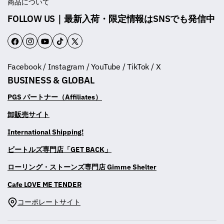
商品について
FOLLOW US｜最新入荷・限定情報はSNSでも発信中
F
I
Y
T
T
a
n
o
i
w
Facebook / Instagram / YouTube / TikTok / X
c
s
u
k
i
BUSINESS & GLOBAL
e
t
T
T
t
b
a
u
o
t
PGS パートナー（Affiliates）
o
g
b
k
e
卸販売サイト
o
r
e
r
International Shipping!
k
a
m
ビートルズ専門店「GET BACK」
ローリング・ストーンズ専門店 Gimme Shelter
Cafe LOVE ME TENDER
コーポレートサイト