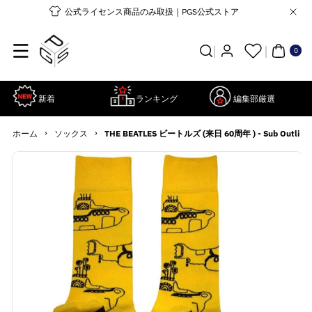
コンテンツ
公式ライセンス商品のみ取扱｜PGS公式ストア
に進む
0個
の
ア
0
イ
テ
ム
新着
ランキング
編集部厳選
›
›
ホーム
ソックス
THE BEATLES ビートルズ (来日 60周年 ) - Sub Outlin
商品情報に
詳
スキップ
細
を
見
る