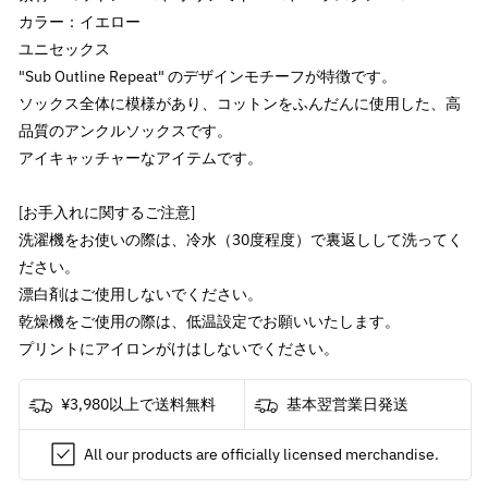
年
年
カラー：イエロー
)
)
ユニセックス
-
-
"Sub Outline Repeat" のデザインモチーフが特徴です。
Sub
Sub
ソックス全体に模様があり、コットンをふんだんに使用した、高
Outline
Outline
品質のアンクルソックスです。
Repeat
Repeat
/
/
アイキャッチャーなアイテムです。
ソ
ソ
ッ
ッ
[お手入れに関するご注意]
ク
ク
洗濯機をお使いの際は、冷水（30度程度）で裏返しして洗ってく
ス
ス
ださい。
/
/
漂白剤はご使用しないでください。
メ
メ
乾燥機をご使用の際は、低温設定でお願いいたします。
ン
ン
プリントにアイロンがけはしないでください。
ズ
ズ
の
の
¥3,980以上で送料無料
基本翌営業日発送
数
数
量
量
All our products are officially licensed merchandise.
を
を