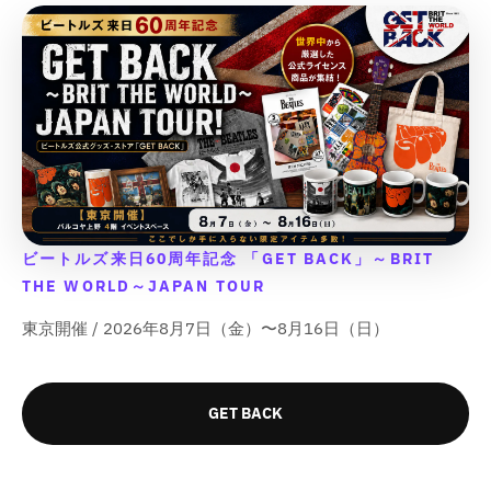
;
;
{
{
o
o
t
t
{
{
{
{
t
t
;
;
{
{
p
p
;
;
p
p
r
r
r
r
o
o
o
o
d
d
d
d
u
u
u
u
c
c
c
c
t
t
t
t
}
}
}
}
}
}
}
}
ビートルズ来日60周年記念 「GET BACK」～BRIT
の
の
の
の
THE WORLD～JAPAN TOUR
数
数
数
数
量
量
東京開催 / 2026年8月7日（金）〜8月16日（日）
量
量
を
を
を
を
減
増
減
増
ら
や
GET BACK
ら
や
す
す
す
す
&
&
&
&
q
q
q
q