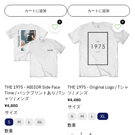
I
I
I
I
は
は
o
o
l
l
売
売
1
1
1
1
り
り
l
l
a
a
カートに追加
カートに追加
8
8
8
8
切
切
a
a
t
t
れ
れ
n
n
n
n
ま
ま
0
0
t
t
i
i
E
E
E
E
た
た
i
i
o
o
は
は
r
r
r
r
入
入
o
o
n
n
r
r
r
r
荷
荷
n
n
v
v
待
待
o
o
o
o
ち
ち
v
v
a
a
r
r
r
r
で
で
a
a
l
l
す
す
:
:
:
:
l
l
u
u
M
M
M
M
u
u
e
e
i
i
i
i
e
e
&
&
s
s
s
s
&
&
q
q
s
s
s
s
q
q
u
u
THE 1975 - ABIIOR Side Face
THE 1975 - Original Logo / Tシャ
i
i
i
i
u
u
Time / バックプリントあり / Tシ
ツ / メンズ
o
o
n
n
n
n
ャツ / メンズ
o
o
t
t
通
¥4,480
g
g
g
g
常
t
t
;
;
通
¥4,800
サイズ
i
i
i
i
価
常
;
;
p
p
サイズ
n
n
n
n
格
価
バ
バ
バ
S
M
L
XL
p
p
r
r
格
リ
リ
リ
t
t
t
t
バ
バ
バ
S
M
L
XL
r
r
ア
ア
ア
o
o
数量
リ
リ
リ
e
e
e
e
ン
ン
ン
ア
ア
ア
o
o
数量
d
d
ト
ト
ト
r
r
r
r
ン
ン
ン