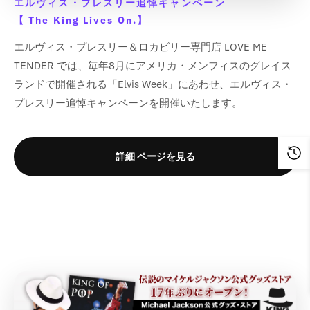
e
e
{
{
{
{
エルヴィス・プレスリー追悼キャンペーン
r
r
o
o
;
;
e
e
r
r
p
p
p
p
【 The King Lives On.】
o
o
d
d
r
r
p
p
r
r
r
r
d
d
u
u
p
p
o
o
o
o
o
o
エルヴィス・プレスリー＆ロカビリー専門店 LOVE ME
u
u
c
c
o
o
l
l
d
d
d
d
TENDER では、毎年8月にアメリカ・メンフィスのグレイス
c
c
t
t
l
l
a
a
u
u
u
u
t
t
&
&
ランドで開催される「Elvis Week」にあわせ、エルヴィス・
a
a
t
t
c
c
c
c
&
&
q
q
t
t
i
i
プレスリー追悼キャンペーンを開催いたします。
t
t
t
t
q
q
u
u
i
i
o
o
}
}
}
}
u
u
o
o
o
o
n
n
}
}
}
}
o
o
t
t
n
n
v
v
の
の
の
の
t
t
;
;
詳細 ページを見る
v
v
a
a
数
数
数
数
;
;
f
f
a
a
l
l
量
量
量
量
f
f
o
o
l
l
u
u
o
o
r
r
を
を
を
を
u
u
e
e
r
r
&
&
減
増
減
増
e
e
&
&
&
&
q
q
ら
や
ら
や
&
&
q
q
q
q
u
u
q
q
u
u
す
す
す
す
u
u
o
o
u
u
o
o
&
&
&
&
o
o
t
t
o
o
t
t
q
q
q
q
t
t
;
;
t
t
;
;
u
u
u
u
;
;
{
{
;
;
p
p
o
o
o
o