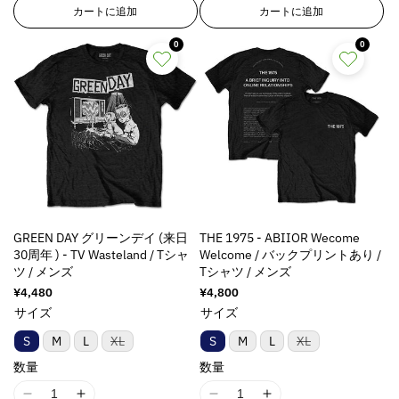
1
1
8
8
切
切
り
カートに追加
カートに追加
れ
れ
8
8
n
n
切
ま
ま
れ
n
n
E
E
た
た
ま
0
0
は
は
E
E
r
r
た
入
入
は
r
r
r
r
荷
荷
入
待
待
r
r
o
o
荷
ち
ち
待
o
o
r
r
で
で
ち
す
す
r
r
:
:
で
す
:
:
M
M
M
M
i
i
i
i
s
s
s
s
s
s
s
s
i
i
GREEN DAY グリーンデイ (来日
THE 1975 - ABIIOR Wecome
i
i
n
n
30周年 ) - TV Wasteland / Tシャ
Welcome / バックプリントあり /
n
n
g
g
ツ / メンズ
Tシャツ / メンズ
g
g
i
i
通
¥4,480
通
¥4,800
i
i
n
n
常
常
サイズ
サイズ
n
n
t
t
価
価
格
格
t
t
e
e
バ
バ
S
M
L
XL
S
M
L
XL
リ
リ
e
e
r
r
ア
ア
数量
数量
r
r
p
p
ン
ン
ト
ト
p
p
o
o