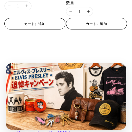
p
p
r
r
ン
ン
ア
ア
o
o
o
o
数量
ト
ト
r
r
p
p
r
r
ン
ン
o
o
I
I
d
d
d
d
は
は
ト
ト
p
p
o
o
o
o
d
d
売
売
I
I
1
1
は
は
u
u
u
u
り
り
o
o
l
l
d
d
売
売
u
u
1
1
8
8
c
c
c
c
切
切
り
り
l
l
a
a
カートに追加
カートに追加
u
u
c
c
れ
れ
8
8
n
n
切
切
t
t
t
t
ま
ま
a
a
t
t
c
c
れ
れ
t
t
n
n
E
E
&
&
&
&
た
た
ま
ま
t
t
i
i
t
t
}
}
は
は
E
E
r
r
た
た
q
q
q
q
入
入
i
i
o
o
}
}
は
は
}
}
r
r
r
r
u
u
u
u
荷
荷
入
入
o
o
n
n
}
}
待
待
の
の
r
r
o
o
荷
荷
o
o
o
o
ち
ち
n
n
v
v
待
待
の
の
o
o
数
数
r
r
t
t
t
t
で
で
ち
ち
v
v
a
a
す
す
数
数
r
r
:
:
で
で
;
;
;
;
量
量
a
a
l
l
す
す
:
:
M
M
量
量
f
f
f
f
を
を
l
l
u
u
M
M
i
i
o
o
o
o
を
を
減
増
u
u
e
e
i
i
s
s
r
r
r
r
減
増
e
e
ら
や
&
&
s
s
s
s
&
&
&
&
ら
や
&
&
q
q
す
す
s
s
i
i
q
q
q
q
q
q
u
u
す
す
&
&
i
i
n
n
u
u
u
u
u
u
o
o
&
&
q
q
n
n
g
g
o
o
o
o
o
o
t
t
q
q
u
u
g
g
i
i
t
t
t
t
t
t
;
;
u
u
o
o
i
i
n
n
;
;
;
;
;
;
p
p
o
o
t
t
n
n
t
t
{
{
{
{
p
p
r
r
t
t
;
;
t
t