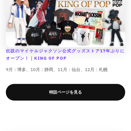
{
{
{
{
p
p
r
r
t
t
t
t
{
{
p
p
r
r
o
o
;
;
;
;
p
p
r
r
o
o
d
d
r
r
o
o
d
d
u
u
o
o
d
d
u
u
c
c
d
d
u
u
c
c
t
t
u
u
c
c
t
t
&
&
c
c
t
t
&
&
q
q
t
t
}
}
伝説のマイケルジャクソン公式グッズストア17年ぶりに
q
q
u
u
}
}
}
}
オープン！｜KING OF POP
u
u
o
o
}
}
の
の
o
o
t
t
の
の
9月：博多、10月：静岡、11月：仙台、12月：札幌
数
数
t
t
;
;
数
数
;
;
量
量
f
f
量
量
f
f
o
o
を
を
o
o
r
r
を
を
減
増
特設ページを見る
r
r
&
&
減
増
ら
や
&
&
q
q
ら
や
す
す
q
q
u
u
す
す
&
&
u
u
o
o
&
&
q
q
o
o
t
t
q
q
u
u
t
t
;
;
u
u
o
o