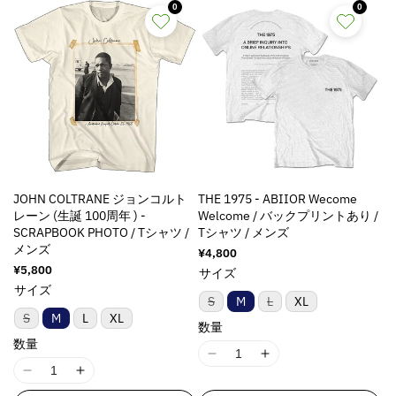
減
増
0
0
ら
や
す
す
JOHN COLTRANE ジョンコルト
THE 1975 - ABIIOR Wecome
レーン (生誕 100周年 ) -
Welcome / バックプリントあり /
SCRAPBOOK PHOTO / Tシャツ /
Tシャツ / メンズ
メンズ
通
¥4,800
常
通
¥5,800
サイズ
価
常
サイズ
格
価
バ
バ
S
M
L
XL
格
リ
リ
バ
S
M
L
XL
ア
ア
数量
リ
ン
ン
ア
数量
ト
ト
ン
I
I
は
は
ト
売
売
I
I
1
1
は
り
り
売