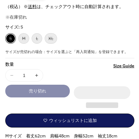
常
（税込） ※
送料
は、チェックアウト時に自動計算されます。
価
在庫切れ
格
サイズ:
S
バ
バ
バ
バ
S
M
L
XL
リ
リ
リ
リ
ア
ア
ア
ア
ン
ン
ン
ン
サイズが売切れの場合：サイズを選ぶと「再入荷通知」を登録できます。
ト
ト
ト
ト
は
は
は
は
数量
売
売
売
売
詳
Size Guide
り
り
り
り
細
切
切
切
切
れ
れ
れ
れ
THE
THE
を
ま
ま
ま
ま
1975
1975
た
た
た
た
見
は
は
は
は
-
-
売り切れ
入
入
入
入
る
ABIIOR
ABIIOR
荷
荷
荷
荷
待
待
待
待
Teddy
Teddy
ち
ち
ち
ち
/
/
で
で
で
で
す
す
す
す
バ
バ
ウィッシュリストに追加
ッ
ッ
ク
ク
Mサイズ 着丈62cm 肩幅48cm 身幅52cm 袖丈18cm