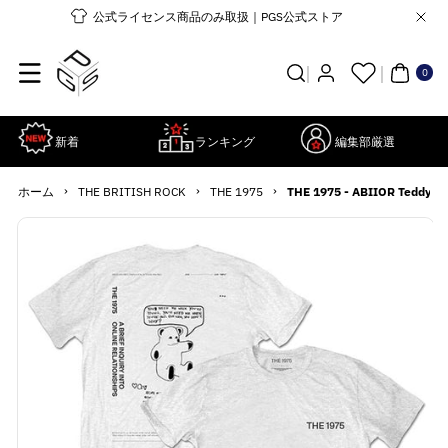
コンテンツ
公式ライセンス商品のみ取扱｜PGS公式ストア
に進む
0個
の
ア
0
イ
テ
ム
新着
ランキング
編集部厳選
›
›
›
ホーム
THE BRITISH ROCK
THE 1975
THE 1975 - ABIIOR Ted
商品情報に
詳
スキップ
細
を
見
る