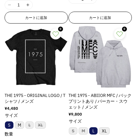
I
I
d
d
は
は
は
u
u
ト
ト
ト
p
p
p
p
売
売
売
I
I
1
1
は
は
は
u
u
c
c
り
り
り
o
o
o
o
売
売
売
1
1
8
8
c
c
切
切
切
t
t
り
り
り
l
l
l
l
カートに追加
カートに追加
れ
れ
れ
8
8
n
n
切
切
切
t
t
&
&
ま
ま
ま
a
a
a
a
れ
れ
れ
n
n
E
E
&
&
た
た
た
q
q
ま
ま
ま
0
0
t
t
t
t
は
は
は
E
E
r
r
た
た
た
q
q
u
u
入
入
入
i
i
i
i
は
は
は
r
r
r
r
u
u
荷
荷
荷
o
o
入
入
入
o
o
o
o
待
待
待
r
r
o
o
荷
荷
荷
o
o
t
t
ち
ち
ち
n
n
n
n
待
待
待
o
o
r
r
t
t
で
で
で
;
;
ち
ち
ち
v
v
v
v
す
す
す
r
r
:
:
で
で
で
;
;
f
f
a
a
a
a
す
す
す
:
:
M
M
f
f
o
o
l
l
l
l
M
M
i
i
o
o
r
r
u
u
u
u
i
i
s
s
r
r
&
&
e
e
e
e
s
s
s
s
&
&
q
q
&
&
&
&
s
s
i
i
q
q
u
u
q
q
q
q
THE 1975 - ORIGINAL LOGO / T
THE 1975 - ABIIOR MFC / バック
i
i
n
n
u
u
o
o
u
u
u
u
シャツ / メンズ
プリントあり / パーカー・スウ
n
n
g
g
o
o
t
t
ェット / メンズ
o
o
o
o
通
¥4,480
g
g
i
i
t
t
;
;
常
t
t
t
t
通
¥9,800
サイズ
i
i
n
n
;
;
{
{
価
常
;
;
;
;
サイズ
n
n
格
t
t
{
{
価
{
{
バ
バ
S
M
L
XL
p
p
p
p
リ
リ
格
t
t
e
e
{
{
バ
バ
p
p
S
M
L
XL
r
r
r
r
ア
ア
数量
リ
リ
e
e
r
r