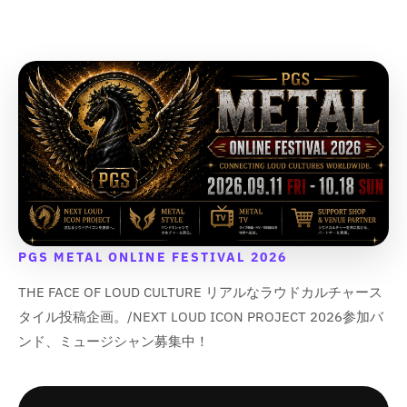
u
u
u
u
o
o
o
o
t
t
t
t
;
;
;
;
PGS METAL ONLINE FESTIVAL 2026
THE FACE OF LOUD CULTURE リアルなラウドカルチャース
タイル投稿企画。/NEXT LOUD ICON PROJECT 2026参加バ
ンド、ミュージシャン募集中！