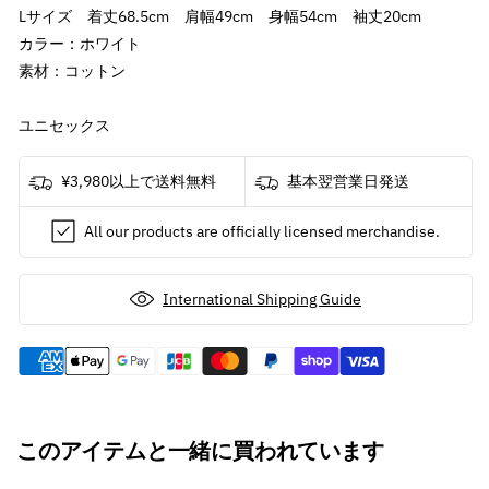
プ
プ
Lサイズ 着丈68.5cm 肩幅49cm 身幅54cm 袖丈20cm
リ
リ
カラー：ホワイト
ン
ン
素材：コットン
ト
ト
あ
あ
ユニセックス
り
り
/
/
T
T
¥3,980以上で送料無料
基本翌営業日発送
シ
シ
All our products are officially licensed merchandise.
ャ
ャ
ツ
ツ
/
/
International Shipping Guide
メ
メ
ン
ン
ズ
ズ
の
の
数
数
量
量
このアイテムと一緒に買われています
を
を