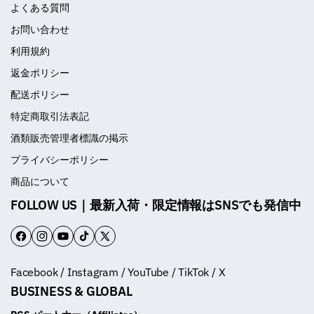
よくある質問
お問い合わせ
利用規約
返金ポリシー
配送ポリシー
特定商取引法表記
酒類販売管理者標識の掲示
プライバシーポリシー
商品について
FOLLOW US｜最新入荷・限定情報はSNSでも発信中
F
I
Y
T
T
a
n
o
i
w
Facebook / Instagram / YouTube / TikTok / X
c
s
u
k
i
BUSINESS & GLOBAL
e
t
T
T
t
b
a
u
o
t