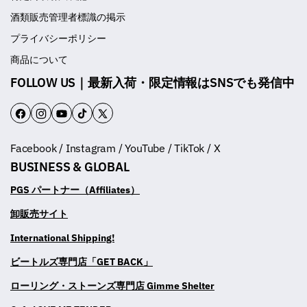
酒類販売管理者標識の掲示
プライバシーポリシー
商品について
FOLLOW US｜最新入荷・限定情報はSNSでも発信中
F
I
Y
T
T
a
n
o
i
w
Facebook / Instagram / YouTube / TikTok / X
c
s
u
k
i
BUSINESS & GLOBAL
e
t
T
T
t
b
a
u
o
t
PGS パートナー（Affiliates）
o
g
b
k
e
卸販売サイト
o
r
e
r
International Shipping!
k
a
m
ビートルズ専門店「GET BACK」
ローリング・ストーンズ専門店 Gimme Shelter