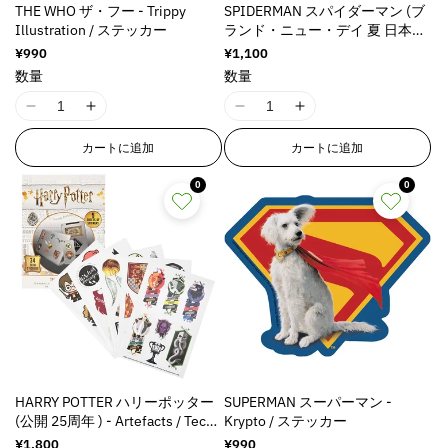
l
l
l
l
THE WHO ザ・フー - Trippy
SPIDERMAN スパイダーマン (ブ
i
i
i
i
u
u
u
u
Illustration / ステッカー
ランド・ニュー・デイ 夏 日本公
n
n
n
n
e
e
e
e
開 ) - Spidey 25Pc Reusable
通
¥990
通
¥1,100
g
g
g
g
&
&
&
&
Paper Stickers 195X95 / ステッ
常
常
数量
数量
i
i
i
i
価
価
カー
q
q
q
q
n
n
n
n
格
格
u
u
u
u
I
I
I
I
t
t
t
t
o
o
o
o
1
1
1
1
e
e
e
e
カートに追加
カートに追加
t
t
t
t
8
8
8
8
r
r
r
r
;
;
;
;
n
n
n
n
p
p
p
p
0
0
p
p
p
p
E
E
E
E
o
o
o
o
r
r
r
r
r
r
r
r
l
l
l
l
o
o
o
o
r
r
r
r
a
a
a
a
d
d
d
d
o
o
o
o
t
t
t
t
u
u
u
u
r
r
r
r
i
i
i
i
c
c
c
c
:
:
:
:
o
o
o
o
t
t
t
t
M
M
M
M
n
n
n
n
&
&
&
&
i
i
i
i
v
v
v
v
q
q
q
q
s
s
s
s
a
a
a
a
u
u
u
u
s
s
s
s
l
l
l
l
HARRY POTTER ハリーポッター
SUPERMAN スーパーマン -
o
o
o
o
i
i
i
i
u
u
u
u
(公開 25周年 ) - Artefacts / Tech
Krypto / ステッカー
t
t
t
t
n
n
n
n
e
e
e
e
Sticker（34種類） / スマホ・ス
;
;
;
;
通
¥1,800
通
¥990