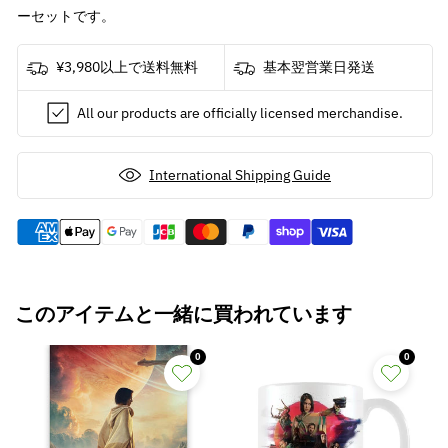
/
/
ーセットです。
Tech
Tech
Sticker（45
Sticker（45
¥3,980以上で送料無料
基本翌営業日発送
種
種
類）
類）
All our products are officially licensed merchandise.
/
/
ス
ス
テ
テ
International Shipping Guide
ッ
ッ
カ
カ
ー
ー
の
の
数
数
量
量
このアイテムと一緒に買われています
を
を
減
増
0
0
ら
や
す
す