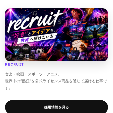
q
q
q
q
u
u
u
u
o
o
o
o
t
t
t
t
;
;
;
;
RECRUIT
音楽・映画・スポーツ・アニメ。
世界中の“熱狂”を公式ライセンス商品を通じて届ける仕事で
す。
採用情報を見る