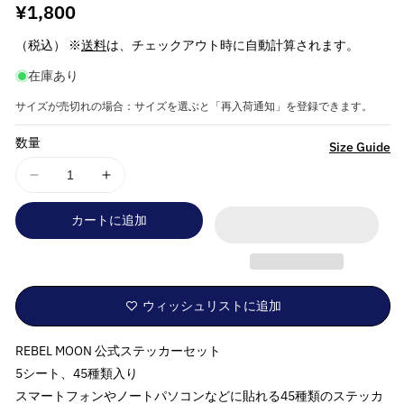
通
¥1,800
常
（税込） ※
送料
は、チェックアウト時に自動計算されます。
価
在庫あり
格
サイズが売切れの場合：サイズを選ぶと「再入荷通知」を登録できます。
数量
詳
Size Guide
細
REBEL
REBEL
を
MOON
MOON
見
カートに追加
レ
レ
る
ベ
ベ
ル
ル
ム
ム
ウィッシュリストに追加
ー
ー
ン
ン
-
-
REBEL MOON 公式ステッカーセット
REBEL
REBEL
5シート、45種類入り
MOON
MOON
スマートフォンやノートパソコンなどに貼れる45種類のステッカ