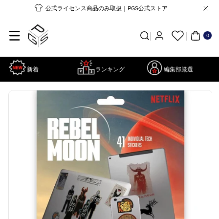
コンテンツ
公式ライセンス商品のみ取扱｜PGS公式ストア
に進む
0個
の
ア
0
イ
テ
ム
新着
ランキング
編集部厳選
商品情報に
詳
スキップ
細
を
見
る