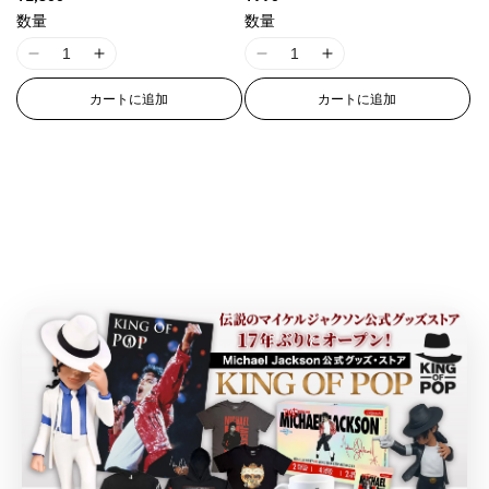
g
g
g
g
&
&
&
&
テッカー
常
常
f
f
f
f
数量
数量
i
i
i
i
価
価
q
q
q
q
o
o
o
o
n
n
n
n
格
格
u
u
u
u
I
I
I
I
r
r
r
r
t
t
t
t
o
o
o
o
1
1
1
1
&
&
&
&
e
e
e
e
カートに追加
カートに追加
t
t
t
t
8
8
8
8
q
q
q
q
r
r
r
r
;
;
;
;
n
n
n
n
u
u
u
u
p
p
p
p
p
p
p
p
E
E
E
E
o
o
o
o
o
o
o
o
r
r
r
r
r
r
r
r
t
t
t
t
l
l
l
l
o
o
o
o
r
r
r
r
;
;
;
;
a
a
a
a
d
d
d
d
o
o
o
o
{
{
{
{
t
t
t
t
u
u
u
u
r
r
r
r
{
{
{
{
i
i
i
i
c
c
c
c
:
:
:
:
p
p
p
p
o
o
o
o
t
t
t
t
M
M
M
M
r
r
r
r
n
n
n
n
&
&
&
&
i
i
i
i
o
o
o
o
v
v
v
v
q
q
q
q
s
s
s
s
d
d
d
d
a
a
a
a
u
u
u
u
s
s
s
s
u
u
u
u
l
l
l
l
o
o
o
o
i
i
i
i
c
c
c
c
u
u
u
u
t
t
t
t
n
n
n
n
t
t
t
t
e
e
e
e
;
;
;
;
g
g
g
g
}
}
}
}
&
&
&
&
f
f
f
f
i
i
i
i
}
}
}
}
q
q
q
q
o
o
o
o
n
n
n
n
の
の
の
の
u
u
u
u