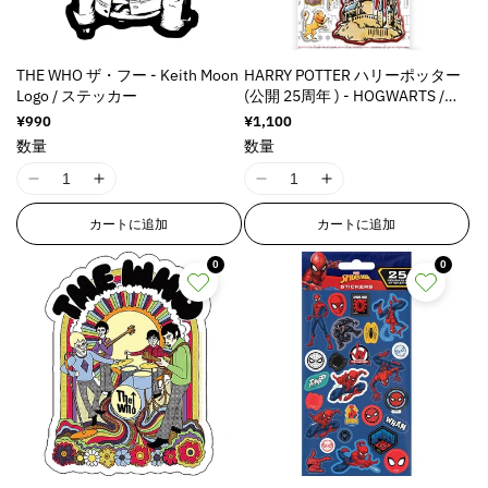
i
i
i
i
s
s
s
s
s
s
s
s
THE WHO ザ・フー - Keith Moon
HARRY POTTER ハリーポッター
i
i
i
i
Logo / ステッカー
(公開 25周年 ) - HOGWARTS /
n
n
n
n
PUFFY STICKERS / ステッカー
通
¥990
通
¥1,100
g
g
g
g
常
常
数量
数量
i
i
i
i
価
価
n
n
n
n
格
格
I
I
I
I
t
t
t
t
1
1
1
1
e
e
e
e
カートに追加
カートに追加
8
8
8
8
r
r
r
r
n
n
n
n
p
p
p
p
0
0
E
E
E
E
o
o
o
o
r
r
r
r
l
l
l
l
r
r
r
r
a
a
a
a
o
o
o
o
t
t
t
t
r
r
r
r
i
i
i
i
:
:
:
:
o
o
o
o
M
M
M
M
n
n
n
n
i
i
i
i
v
v
v
v
s
s
s
s
a
a
a
a
s
s
s
s