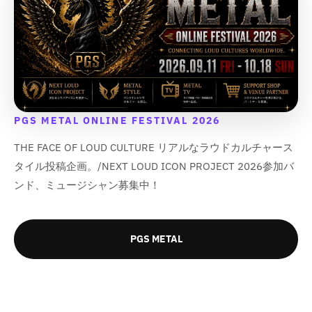
;
;
;
;
す
す
す
す
{
{
{
{
&
&
&
&
{
{
{
{
q
q
q
q
p
p
p
p
u
u
u
u
r
r
r
r
o
o
o
o
o
o
o
o
t
t
t
t
d
d
d
d
;
;
;
;
u
u
u
u
PGS METAL ONLINE FESTIVAL 2026
c
c
c
c
t
t
t
t
THE FACE OF LOUD CULTURE リアルなラウドカルチャース
}
}
}
}
タイル投稿企画。/NEXT LOUD ICON PROJECT 2026参加バ
}
}
}
}
ンド、ミュージシャン募集中！
の
の
の
の
数
数
数
数
量
量
量
量
を
を
を
を
PGS METAL
減
増
減
増
ら
や
ら
や
す
す
す
す
&
&
&
&