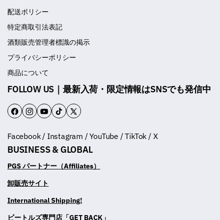
配送ポリシー
特定商取引法表記
酒類販売管理者標識の掲示
プライバシーポリシー
商品について
FOLLOW US｜最新入荷・限定情報はSNSでも発信中
F
I
Y
T
T
a
n
o
i
w
Facebook / Instagram / YouTube / TikTok / X
c
s
u
k
i
BUSINESS & GLOBAL
e
t
T
T
t
b
a
u
o
t
PGS パートナー（Affiliates）
o
g
b
k
e
卸販売サイト
o
r
e
r
International Shipping!
k
a
m
ビートルズ専門店「GET BACK」