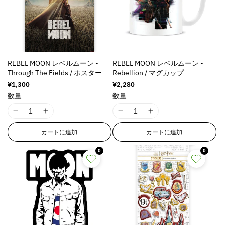
REBEL MOON レベルムーン -
REBEL MOON レベルムーン -
Through The Fields / ポスター
Rebellion / マグカップ
通
¥1,300
通
¥2,280
常
常
数量
数量
価
価
格
格
I
I
I
I
1
1
1
1
カートに追加
カートに追加
8
8
8
8
n
n
n
n
0
0
E
E
E
E
r
r
r
r
r
r
r
r
o
o
o
o
r
r
r
r
:
:
:
:
M
M
M
M