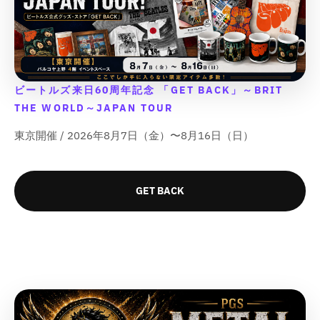
;
;
;
;
を
を
を
を
u
u
u
u
p
p
p
p
o
o
o
o
減
増
減
増
r
r
r
r
t
t
t
t
ら
や
ら
や
o
o
o
o
;
;
;
;
す
す
す
す
d
d
d
d
{
{
{
{
&
&
&
&
u
u
u
u
{
{
{
{
q
q
q
q
ビートルズ来日60周年記念 「GET BACK」～BRIT
c
c
c
c
p
p
p
p
u
u
u
u
t
t
t
t
THE WORLD～JAPAN TOUR
r
r
r
r
o
o
o
o
&
&
&
&
o
o
o
o
t
t
t
t
東京開催 / 2026年8月7日（金）〜8月16日（日）
q
q
q
q
d
d
d
d
;
;
;
;
u
u
u
u
u
u
u
u
o
o
o
o
c
c
c
c
t
t
t
t
t
t
t
t
GET BACK
;
;
;
;
}
}
}
}
f
f
f
f
}
}
}
}
o
o
o
o
の
の
の
の
r
r
r
r
数
数
数
数
&
&
&
&
量
量
量
量
q
q
q
q
を
を
を
を
u
u
u
u
o
o
o
o
減
増
減
増
t
t
t
t
ら
や
ら
や