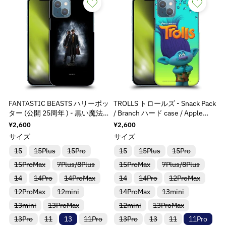
E
E
た
た
た
入
入
入
入
待
待
待
待
で
で
で
o
o
&
&
&
&
は
は
は
{
{
{
{
荷
荷
荷
荷
ち
ち
ち
ち
す
す
す
r
r
入
入
入
待
待
待
待
r
r
で
で
で
で
q
q
q
q
{
{
{
{
r
r
荷
荷
荷
ち
ち
ち
ち
す
す
す
す
:
:
u
u
u
u
待
待
待
p
p
p
p
で
で
で
で
o
o
ち
ち
ち
す
す
す
す
M
M
o
o
o
o
r
r
r
r
r
r
で
で
で
i
i
t
t
t
t
す
す
す
o
o
o
o
:
:
s
s
;
;
;
;
d
d
d
d
M
M
s
s
p
p
p
p
u
u
u
u
i
i
i
i
r
r
r
r
c
c
c
c
s
s
n
n
o
o
o
o
t
t
t
t
s
s
g
g
d
d
d
d
FANTASTIC BEASTS ハリーポッ
TROLLS トロールズ - Snack Pack
}
}
}
}
i
i
i
i
u
u
u
u
ター (公開 25周年 ) - 黒い魔法使
/ Branch ハード case / Apple
}
}
}
}
n
n
n
n
いの誕生 / Key Art / Newt &
iPhoneケース
c
c
c
c
通
¥2,600
通
¥2,600
の
の
の
の
g
g
Albus Poster ハード case / Apple
t
t
常
常
t
t
t
t
サイズ
サイズ
数
数
数
数
i
i
価
価
iPhoneケース
e
e
&
&
&
&
n
n
格
格
量
量
量
量
バ
バ
バ
バ
バ
バ
15
15Plus
15Pro
15
15Plus
15Pro
r
r
q
q
q
q
リ
リ
リ
リ
リ
リ
t
t
を
を
を
を
バ
バ
バ
バ
p
p
15ProMax
ア
ア
7Plus/8Plus
ア
15ProMax
ア
ア
7Plus/8Plus
ア
u
u
u
u
e
e
リ
リ
リ
リ
ン
ン
ン
ン
ン
ン
減
増
減
増
o
o
o
o
o
o
バ
バ
バ
バ
バ
バ
14
14Pro
ア
14ProMax
ア
14
14Pro
ア
12ProMax
ア
ト
ト
ト
ト
ト
ト
r
r
リ
リ
リ
リ
リ
リ
ン
ン
ン
ン
l
l
は
は
は
は
は
は
ら
や
ら
や
t
t
t
t
バ
バ
バ
バ
p
p
12ProMax
ア
ア
12mini
ア
14ProMax
ア
ア
13mini
ア
ト
ト
ト
ト
売
売
売
売
売
売
a
a
;
;
;
;
リ
リ
リ
リ
す
す
す
す
ン
ン
ン
ン
ン
ン
は
は
は
は
り
り
り
り
り
り
o
o
バ
バ
バ
バ
13mini
ア
13ProMax
ア
12mini
ア
13ProMax
ア
ト
ト
ト
ト
ト
ト
売
売
売
売
t
t
切
切
切
切
切
切
f
f
f
f
&
&
&
&
リ
リ
リ
リ
ン
ン
ン
ン
l
l
は
は
は
は
は
は
り
り
り
り
れ
れ
れ
れ
れ
れ
i
i
バ
バ
バ
バ
バ
バ
o
o
o
o
13Pro
ア
11
13
ア
11Pro
13Pro
ア
13
11
ア
11Pro
ト
ト
ト
ト
売
売
売
売
売
売
q
q
q
q
切
切
切
切
ま
ま
ま
ま
ま
ま
a
a
リ
リ
リ
リ
リ
リ