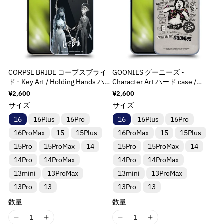
CORPSE BRIDE コープスブライ
GOONIES グーニーズ -
ド - Key Art / Holding Hands ハ
Character Art ハード case /
ード case / Apple iPhoneケース
Apple iPhoneケース
通
¥2,600
通
¥2,600
常
常
サイズ
サイズ
価
価
格
格
16
16Plus
16Pro
16
16Plus
16Pro
16ProMax
15
15Plus
16ProMax
15
15Plus
15Pro
15ProMax
14
15Pro
15ProMax
14
14Pro
14ProMax
14Pro
14ProMax
13mini
13ProMax
13mini
13ProMax
13Pro
13
13Pro
13
数量
数量
I
I
I
I