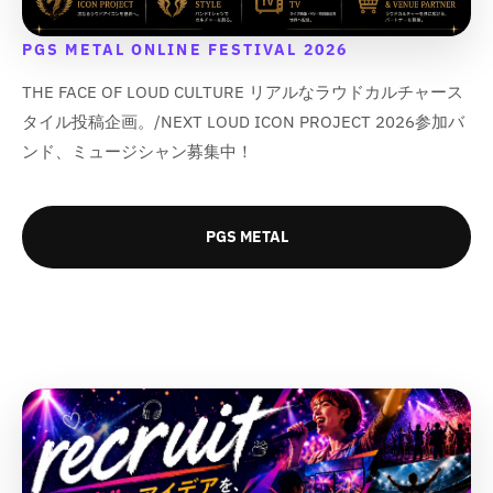
r
r
d
d
o
o
u
u
d
d
PGS METAL ONLINE FESTIVAL 2026
c
c
u
u
t
t
THE FACE OF LOUD CULTURE リアルなラウドカルチャース
c
c
}
}
t
t
タイル投稿企画。/NEXT LOUD ICON PROJECT 2026参加バ
}
}
}
}
の
の
ンド、ミュージシャン募集中！
}
}
数
数
の
の
量
量
数
数
を
を
PGS METAL
量
量
減
増
を
を
ら
や
減
増
す
す
ら
や
&
&
す
す
q
q
&
&
u
u
q
q
o
o
u
u
t
t
o
o
;
;
t
t
;
;