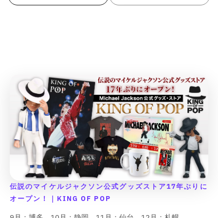
8
8
切
;
;
ま
ま
ま
ま
は
は
荷
荷
u
u
ち
ち
ち
す
す
す
E
E
t
t
た
入
入
待
待
l
l
で
で
で
れ
た
た
た
た
入
入
待
待
で
で
で
n
n
は
{
{
荷
荷
ち
ち
す
す
す
e
e
r
r
;
;
ま
は
は
は
は
荷
荷
u
u
ち
ち
す
す
す
入
待
待
で
で
E
E
た
{
{
入
入
入
入
待
待
で
で
&
&
r
r
{
{
荷
ち
ち
す
す
e
e
は
荷
荷
荷
荷
ち
ち
す
す
r
r
待
p
p
で
で
q
q
o
o
{
{
入
待
待
待
待
で
で
&
&
ち
す
す
r
r
荷
r
r
ち
ち
ち
ち
す
す
u
u
r
r
p
p
で
q
q
待
で
で
で
で
o
o
す
o
o
o
o
:
:
r
r
ち
す
す
す
す
u
u
r
r
で
d
d
t
t
M
M
o
o
o
o
す
:
:
u
u
;
;
i
i
d
d
t
t
M
M
c
c
p
p
s
s
u
u
;
;
i
i
t
t
r
r
s
s
c
c
p
p
s
s
}
}
o
o
i
i
t
t
r
r
s
s
}
}
d
d
n
n
}
}
o
o
i
i
の
の
u
u
g
g
}
}
d
d
n
n
c
c
数
数
i
i
の
の
u
u
g
g
t
t
n
n
量
量
c
c
数
数
i
i
&
&
t
t
t
t
を
を
量
量
n
n
q
q
e
e
&
&
減
増
を
を
t
t
u
u
r
r
q
q
ら
や
e
e
減
増
o
o
伝説のマイケルジャクソン公式グッズストア17年ぶりに
p
p
u
u
r
r
す
す
ら
や
t
t
o
o
オープン！｜KING OF POP
o
o
p
p
&
&
;
;
す
す
l
l
t
t
o
o
q
q
f
f
9月：博多、10月：静岡、11月：仙台、12月：札幌