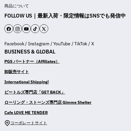
商品について
FOLLOW US｜最新入荷・限定情報はSNSでも発信中
F
I
Y
T
T
a
n
o
i
w
Facebook / Instagram / YouTube / TikTok / X
c
s
u
k
i
BUSINESS & GLOBAL
e
t
T
T
t
b
a
u
o
t
PGS パートナー（Affiliates）
o
g
b
k
e
卸販売サイト
o
r
e
r
International Shipping!
k
a
m
ビートルズ専門店「GET BACK」
ローリング・ストーンズ専門店 Gimme Shelter
Cafe LOVE ME TENDER
コーポレートサイト