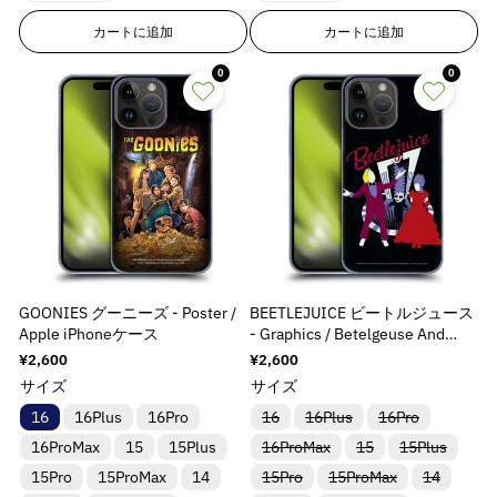
1
1
1
1
カートに追加
カートに追加
8
8
8
8
n
n
n
n
0
0
E
E
E
E
r
r
r
r
r
r
r
r
o
o
o
o
r
r
r
r
:
:
:
:
M
M
M
M
i
i
i
i
s
s
s
s
s
s
s
s
GOONIES グーニーズ - Poster /
BEETLEJUICE ビートルジュース
i
i
i
i
Apple iPhoneケース
- Graphics / Betelgeuse And
n
n
n
n
Lydia ハード case / Apple iPhone
通
¥2,600
通
¥2,600
g
g
g
g
ケース
常
常
サイズ
サイズ
i
i
i
i
価
価
n
n
n
n
格
格
バ
バ
バ
16
16Plus
16Pro
16
16Plus
16Pro
リ
リ
リ
t
t
t
t
バ
バ
バ
16ProMax
15
15Plus
16ProMax
ア
ア
15
15Plus
ア
e
e
e
e
リ
リ
リ
ン
ン
ン
バ
バ
バ
15Pro
15ProMax
14
15Pro
15ProMax
ア
ア
14
ア
ト
ト
ト
r
r
r
r
リ
リ
リ
ン
ン
ン
は
は
は