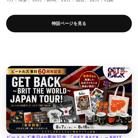
a
a
&
&
;
;
l
l
u
u
o
o
t
t
q
q
f
f
a
a
o
o
r
r
i
i
u
u
o
o
t
t
t
t
&
&
o
o
o
o
r
r
特設ページを見る
i
i
;
;
q
q
n
n
t
t
&
&
o
o
u
u
v
v
;
;
q
q
n
n
o
o
a
a
u
u
v
v
t
t
l
l
o
o
a
a
;
;
u
u
t
t
l
l
{
{
e
e
;
;
u
u
{
{
&
&
{
{
e
e
p
p
q
q
{
{
&
&
r
r
u
u
p
p
q
q
o
o
o
o
r
r
u
u
d
d
t
t
o
o
o
o
u
u
;
;
d
d
t
t
c
c
p
p
u
u
;
;
t
t
r
r
c
c
p
p
}
}
o
o
t
t
r
r
}
}
d
d
}
}
o
o
の
の
u
u
}
}
d
d
c
c
数
数
ビートルズ来日60周年記念 「GET BACK」～BRIT
の
の