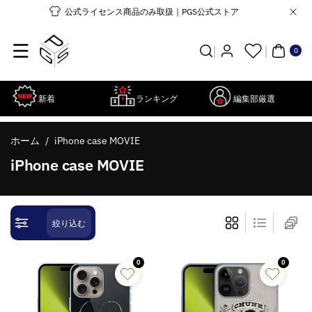
コンテンツ
公式ライセンス商品のみ取扱｜PGS公式ストア
に進む
0個
の
ア
0
イ
テ
ム
新着
ランキング
編集部厳選
ホーム
/
iPhone case MOVIE
コ
iPhone case MOVIE
レ
ク
シ
絞り込む
ョ
ン
0
0
: