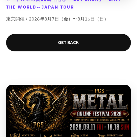
u
u
t
t
量
量
数
数
THE WORLD～JAPAN TOUR
c
c
&
&
を
を
量
量
t
t
q
q
東京開催 / 2026年8月7日（金）〜8月16日（日）
減
増
&
&
を
を
u
u
q
q
ら
や
減
増
o
o
u
u
す
す
ら
や
t
t
o
o
&
&
GET BACK
;
;
す
す
t
t
q
q
f
f
&
&
;
;
u
u
o
o
q
q
f
f
o
o
r
r
u
u
o
o
t
t
&
&
o
o
r
r
;
;
q
q
t
t
&
&
u
u
;
;
q
q
o
o
u
u
t
t
o
o
;
;
t
t
{
{
;
;
{
{
{
{
p
p
{
{
r
r
p
p
o
o