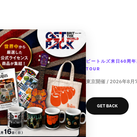
{
{
p
p
r
r
o
o
d
d
u
u
c
c
t
t
}
}
}
}
ビートルズ来日60周年記念
の
の
TOUR
数
数
の
東京開催 / 2026年
量
量
数
を
を
量
減
増
を
ら
や
GET BACK
増
す
す
や
&
&
す
q
q
&
u
u
o
o