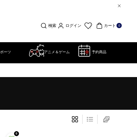
0個
の
ア
ログイン
検索
カート
0
イ
テ
ム
ポーツ
アニメ＆ゲーム
予約商品
0