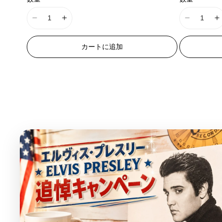
ン
ト
は
I
I
I
I
売
り
1
1
1
1
切
8
8
8
8
れ
カートに追加
ま
n
n
n
n
た
E
E
E
は
入
r
r
r
r
荷
r
r
r
r
待
ち
o
o
o
o
で
r
r
r
r
す
:
:
:
:
M
M
M
i
i
i
i
s
s
s
s
s
s
s
s
i
i
i
i
n
n
n
n
g
g
g
g
i
i
i
i
n
n
n
n
t
t
t
t