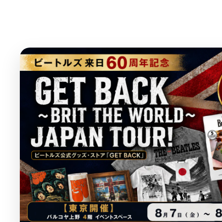
;
;
;
;
{
{
{
{
{
{
{
{
p
p
p
p
r
r
r
r
o
o
o
o
d
d
d
d
u
u
u
u
c
c
c
c
t
t
t
t
}
}
}
}
}
}
}
}
の
の
の
数
数
数
量
量
量
を
を
を
減
増
減
ら
や
ら
す
す
す
&
&
&
q
q
q
q