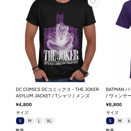
シ
ョ
ン
:
DC COMICS DCコミックス - THE JOKER
BATMAN バ
ASYLUM JACKET / Tシャツ / メンズ
/ ヴィンテー
通
¥4,800
通
¥8,800
常
常
サイズ
サイズ
価
価
バ
S
M
L
XL
S
M
L
格
格
リ
ア
数量
数量