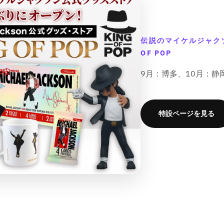
o
o
d
d
u
u
c
c
伝説のマイケルジャク
t
t
OF POP
&
&
q
q
9月：博多、10月：静
&
u
u
o
o
t
t
;
;
特設ページを見る
f
f
o
o
r
r
&
&
q
q
&
u
u
o
o
t
t
;
;
{
{