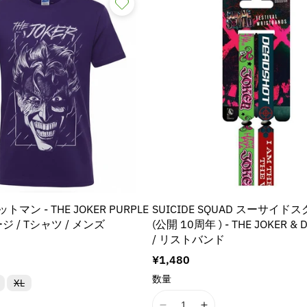
ットマン - THE JOKER PURPLE
SUICIDE SQUAD スーサイド
ジ / Tシャツ / メンズ
(公開 10周年 ) - THE JOKER & 
/ リストバンド
通
¥1,480
常
数量
バ
バ
XL
価
リ
リ
格
ア
ア