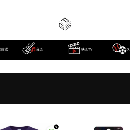
部厳選
音楽
映画TV
ス
0