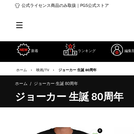
コンテ
公式ライセンス商品のみ取扱｜PGS公式ストア
ンツに
進む
新着
ランキング
編集
ホーム
›
映画/TV
›
ジョーカー 生誕 80周年
ホーム
/
ジョーカー 生誕 80周年
コ
ジョーカー 生誕 80周年
レ
ク
0