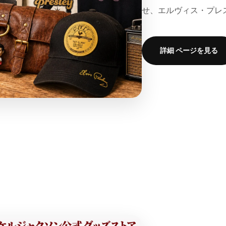
せ、エルヴィス・プレ
p
p
o
o
l
l
a
a
詳細 ページを見る
t
t
i
i
o
o
n
n
v
v
a
a
l
l
u
u
e
e
&
&
q
q
&
u
u
o
o
t
t
;
;
p
p
r
r