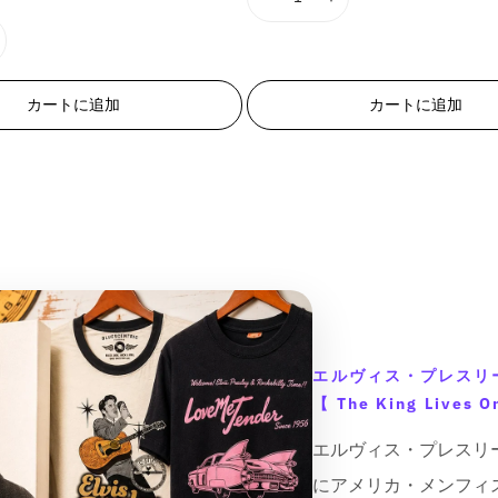
I
I
ン
ン
ト
ト
1
1
は
は
8
8
売
売
り
り
n
n
切
切
E
E
れ
れ
カートに追加
カートに追加
ま
ま
r
r
た
た
E
r
r
は
は
入
入
o
o
荷
荷
r
r
待
待
ち
ち
:
:
で
で
M
M
す
す
i
i
M
s
s
s
s
i
i
n
n
エルヴィス・プレスリ
g
g
i
i
【 The King Lives O
n
n
エルヴィス・プレスリー＆
t
t
e
e
にアメリカ・メンフィス
r
r