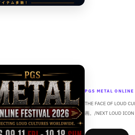
t
t
;
;
PGS METAL ONLINE
THE FACE OF LO
画。/NEXT LOUD I