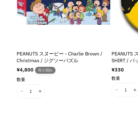
t
t
u
u
f
f
s
s
s
s
;
;
c
c
o
o
i
i
s
s
t
t
r
r
n
n
i
i
&
&
&
g
g
n
n
q
q
q
q
i
i
g
g
u
u
u
u
n
n
i
i
o
o
o
o
t
t
n
n
t
t
t
t
e
e
t
t
;
;
PEANUTS スヌーピー - Charlie Brown /
PEANUTS 
;
;
r
r
e
e
f
f
Christmas / ジグソーパズル
SHIRT / 
{
{
p
p
r
r
o
o
{
{
o
o
p
p
通
¥4,800
通
¥330
売り切れ
r
r
p
p
l
l
o
o
常
常
数量
&
数量
r
r
a
a
価
価
l
l
q
q
o
o
格
格
t
t
a
a
u
u
I
I
I
I
d
d
i
i
t
t
o
o
1
1
1
1
u
u
o
o
i
i
t
t
8
8
8
8
c
c
n
n
o
o
;
;
n
n
n
n
t
t
v
v
n
n
{
{
E
E
E
}
}
a
a
v
v
{
{
r
r
r
r
}
}
l
l
a
a
p
p
r
r
r
r
u
u
の
の
l
l
r
r
o
o