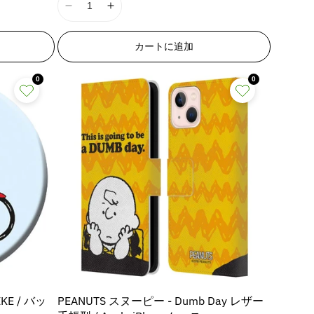
は
;
;
I
I
o
o
売
p
p
り
1
1
d
d
切
r
r
8
8
u
u
れ
カートに追加
o
o
ま
n
n
c
c
た
d
d
E
E
t
t
は
0
0
u
u
入
r
r
}
}
荷
c
c
r
r
}
}
待
t
t
ち
o
o
の
の
で
&
&
r
r
す
数
数
q
q
:
:
量
量
u
u
M
M
を
を
o
o
i
i
減
増
t
t
s
s
;
;
ら
や
s
s
f
f
i
i
す
す
o
o
n
n
&
&
r
r
g
g
q
q
&
&
i
i
u
u
q
q
n
n
o
o
u
u
t
t
t
t
KE / バッ
PEANUTS スヌーピー - Dumb Day レザー
o
o
e
e
;
;