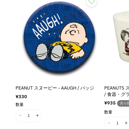
シ
ョ
ン
:
PEANUT スヌーピー - AAUGH / バッジ
PEANUTS 
/ 食器・グ
通
¥330
常
通
¥935
売り
数量
価
常
数量
格
価
I
I
格
1
1
I
I