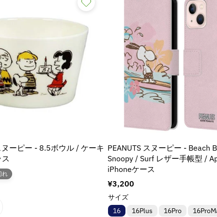
スヌーピー - 8.5ボウル / ケーキ
PEANUTS スヌーピー - Beach 
ラス
Snoopy / Surf レザー手帳型 / Ap
iPhoneケース
切れ
通
¥3,200
常
サイズ
価
16
16Plus
16Pro
16ProM
格