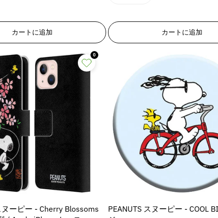
u
u
り
り
1
1
o
o
切
切
e
e
8
8
d
d
れ
れ
&
&
&
ま
ま
n
n
u
u
M
カートに追加
カートに追加
た
た
q
q
E
E
c
c
は
は
u
u
入
入
r
r
t
t
荷
荷
o
o
0
r
r
}
}
待
待
t
t
ち
ち
o
o
}
}
で
で
;
;
r
r
す
す
の
の
の
p
p
:
:
数
数
数
r
r
M
M
量
量
量
o
o
i
i
d
d
を
を
を
s
s
u
u
増
減
増
s
s
c
c
や
ら
や
i
i
t
t
n
n
す
す
す
&
&
&
g
g
&
&
&
q
q
i
i
q
q
u
u
n
n
u
u
o
o
t
t
o
o
t
t
e
e
t
t
;
;
ヌーピー - Cherry Blossoms
PEANUTS スヌーピー - COOL BI
r
r
;
;
f
f