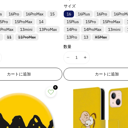
&
&
l
l
常
サイズ
q
q
a
a
価
u
u
s
16Pro
16ProMax
15
16
16Plus
16Pro
16ProM
格
t
t
o
o
i
i
5Pro
15ProMax
14
15Plus
15Pro
15ProMax
t
t
o
o
4ProMax
13mini
13ProMax
14Pro
14ProMax
13mini
;
;
n
n
{
{
バ
バ
バ
3
11
11ProMax
13Pro
13
XSMax
v
v
リ
リ
リ
{
{
ア
ア
ア
a
a
数量
p
p
ン
ン
ン
l
l
ト
ト
ト
r
r
は
は
は
u
u
の
I
I
o
o
売
売
売
e
e
数
り
り
り
1
1
d
d
切
切
切
&
&
&
量
8
8
u
u
れ
れ
れ
カートに追加
カートに追加
q
q
ま
ま
ま
を
n
n
c
c
た
た
た
u
u
E
E
E
t
t
増
は
は
は
o
o
0
入
入
入
r
r
}
}
や
荷
荷
荷
t
t
r
r
}
}
待
待
待
す
;
;
ち
ち
ち
o
o
の
の
&
で
で
で
p
p
r
r
す
す
す
数
数
r
r
:
:
量
量
o
o
M
M
M
d
d
を
を
i
i