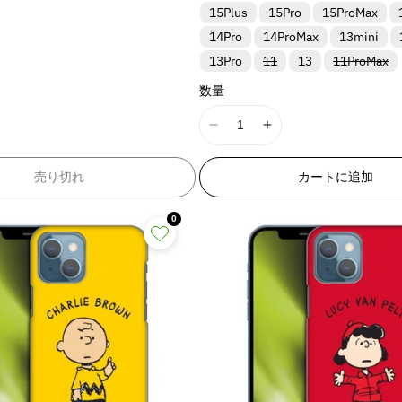
15Plus
15Pro
15ProMax
14Pro
14ProMax
13mini
バ
バ
13Pro
11
13
11ProMax
E
リ
リ
ア
ア
数量
ン
ン
ト
ト
は
は
I
I
売
売
り
り
1
1
切
切
8
8
れ
れ
M
売り切れ
カートに追加
ま
ま
n
n
た
た
E
E
は
は
0
入
入
r
r
荷
荷
r
r
待
待
ち
ち
o
o
で
で
r
r
す
す
:
:
M
M
i
i
s
s
s
s
i
i