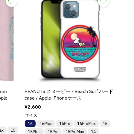
Bum
PEANUTS スヌーピー - Beach Surf ハード
ple
case / Apple iPhoneケース
通
¥2,600
常
サイズ
価
16
16Plus
16Pro
16ProMax
15
格
ax
15
15Plus
15Pro
15ProMax
14