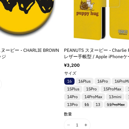
u
u
減
増
s
s
c
c
ら
や
s
s
t
t
i
i
す
す
&
&
&
n
n
&
&
q
q
g
g
q
q
u
u
i
i
u
u
o
o
n
n
o
o
t
t
t
t
t
t
;
;
スヌーピー - CHARLIE BROWN
PEANUTS スヌーピー - Charlie 
e
e
;
;
f
f
バッジ
レザー手帳型 / Apple iPhone
r
r
o
o
p
p
通
¥3,200
r
r
o
o
常
サイズ
&
&
&
価
l
l
q
q
16
16Plus
16Pro
16ProM
格
a
a
u
u
t
t
15Plus
15Pro
15ProMax
o
o
i
i
14Pro
14ProMax
13mini
t
t
o
o
;
;
バ
バ
13Pro
11
13
11ProMax
n
n
リ
リ
{
{
E
ア
ア
v
v
数量
{
{
ン
ン
a
a
ト
ト
p
p
は
は
l
l
I
I
r
r
売
売