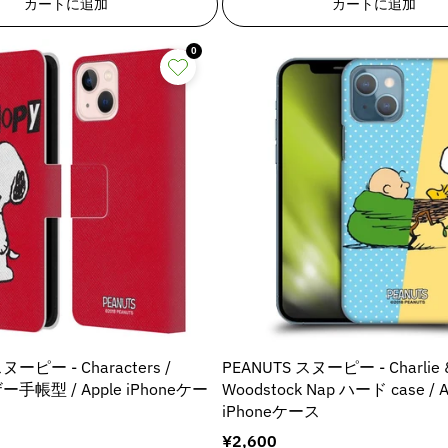
カートに追加
カートに追加
q
q
ま
ま
n
n
た
た
u
u
E
E
E
は
は
o
o
0
入
入
r
r
荷
荷
t
t
r
r
待
待
;
;
ち
ち
&
o
o
で
で
p
p
r
r
す
す
r
r
:
:
o
o
M
M
M
d
d
i
i
u
u
s
s
c
c
s
s
t
t
i
i
&
&
n
n
q
q
&
g
g
u
u
i
i
o
o
n
n
t
t
t
t
;
;
ヌーピー - Characters /
PEANUTS スヌーピー - Charlie 
e
e
f
f
ザー手帳型 / Apple iPhoneケー
Woodstock Nap ハード case / A
r
r
o
o
iPhoneケース
p
p
r
r
o
o
通
¥2,600