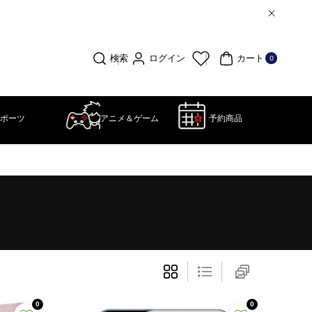
0個
の
ア
ログイン
検索
カート
0
イ
テ
ム
ポーツ
アニメ＆ゲーム
予約商品
0
0