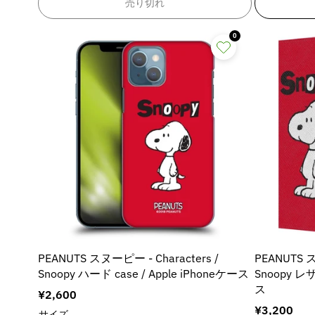
i
i
売り切れ
u
u
d
d
n
n
s
s
c
c
u
u
E
s
s
t
t
0
c
c
r
r
i
i
&
&
t
t
r
r
n
n
q
q
&
o
o
g
g
u
u
q
q
r
r
i
i
o
o
u
u
:
:
n
n
t
t
o
o
M
t
t
;
;
t
t
i
i
e
e
f
f
;
;
s
s
r
r
o
o
f
f
s
s
p
p
r
r
o
o
i
i
o
o
&
&
r
r
n
n
l
l
q
q
&
g
g
a
a
u
u
q
q
i
i
t
t
o
o
u
u
n
n
i
i
t
t
o
o
t
t
o
o
PEANUTS スヌーピー - Characters /
PEANUTS ス
;
;
t
t
e
e
n
n
Snoopy ハード case / Apple iPhoneケース
Snoopy レ
{
{
;
;
r
r
v
v
{
{
ス
{
{
p
p
通
¥2,600
a
a
p
p
{
{
o
o
常
通
¥3,200
l
l
サイズ