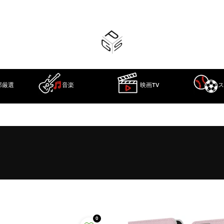
部厳選
音楽
映画TV
ス
0