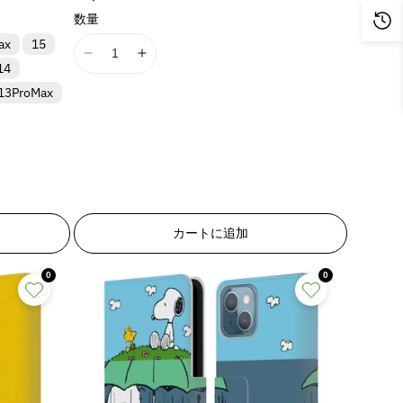
l
l
常
u
u
数量
a
a
価
o
o
ax
15
格
t
t
t
t
I
I
i
i
14
;
;
1
1
o
o
13ProMax
{
{
8
8
n
n
{
{
n
n
v
v
p
p
E
E
a
a
r
r
r
r
l
l
o
o
r
r
u
u
d
d
o
o
e
e
u
u
r
r
&
&
c
c
:
:
カートに追加
q
q
t
t
M
M
u
u
}
}
i
i
o
o
0
0
}
}
s
s
t
t
の
の
s
s
;
;
i
i
数
数
p
p
n
n
量
量
r
r
g
g
o
o
を
を
i
i
d
d
減
増
n
n