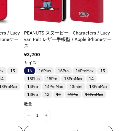
g
g
i
i
n
n
t
t
e
e
s / Lucy
PEANUTS スヌーピー - Characters / Lucy
r
r
iPhoneケー
van Pelt レザー手帳型 / Apple iPhoneケー
p
p
ス
o
o
l
l
通
¥3,200
a
a
常
サイズ
t
t
価
ax
15
16
16Plus
16Pro
16ProMax
15
i
i
格
o
o
14
15Plus
15Pro
15ProMax
14
n
n
13ProMax
14Pro
14ProMax
13mini
13ProMax
v
v
バ
バ
バ
13Pro
13
11
11Pro
11ProMax
a
a
リ
リ
リ
l
l
ア
ア
ア
数量
ン
ン
ン
u
u
ト
ト
ト
e
e
は
は
は
I
I
売
売
売
&
&
り
り
り
1
1
q
q
切
切
切
8
8
れ
れ
れ