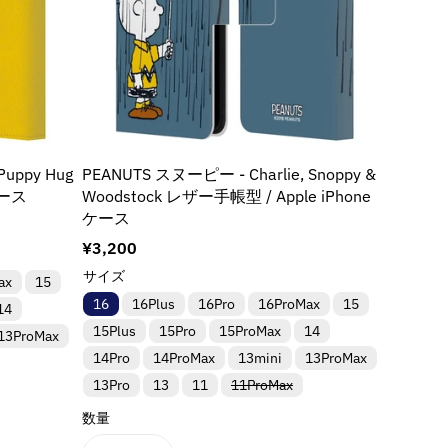
u
u
ら
や
t
t
c
c
す
す
e
e
t
t
&
&
r
r
&
&
q
q
p
p
q
q
u
u
o
o
u
u
o
o
l
l
o
o
t
t
a
a
t
t
;
;
t
t
;
;
Puppy Hug
PEANUTS スヌーピー - Charlie, Snoppy &
i
i
f
f
ケース
Woodstock レザー手帳型 / Apple iPhone
o
o
o
o
ケース
n
n
r
r
通
¥3,200
v
v
&
&
常
a
a
サイズ
q
q
ax
15
価
l
l
u
u
16
16Plus
16Pro
16ProMax
15
格
14
u
u
o
o
15Plus
15Pro
15ProMax
14
e
e
13ProMax
t
t
&
&
14Pro
14ProMax
13mini
13ProMax
;
;
q
q
{
{
バ
13Pro
13
11
11ProMax
u
u
リ
{
{
ア
o
o
数量
p
p
ン
t
t
ト
r
r