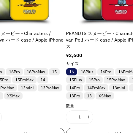
n
n
g
g
i
i
n
n
t
t
ヌーピー - Characters /
PEANUTS スヌーピー - Character
e
e
own ハード case / Apple iPhone
van Pelt ハード case / Apple 
r
r
ス
p
p
o
o
通
¥2,600
l
l
常
サイズ
a
a
価
s
16Pro
16ProMax
15
16
16Plus
16Pro
16ProM
格
t
t
i
i
5Pro
15ProMax
14
15Plus
15Pro
15ProMax
&
o
o
4ProMax
13mini
13ProMax
14Pro
14ProMax
13mini
n
n
バ
バ
3
XSMax
13Pro
13
XSMax
v
v
リ
リ
ア
ア
a
a
数量
ン
ン
l
l
ト
ト
は
は
u
u
I
I
売
売
e
e
り
り
1
1
切
切
&
&
8
8
れ
れ