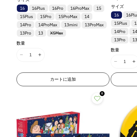
r
r
p
p
価
l
l
常
u
u
サイズ
o
o
16
16Plus
16Pro
16ProMax
15
r
r
格
a
a
価
e
e
d
d
16
16Plu
o
o
格
t
t
15Plus
15Pro
15ProMax
14
&
&
u
u
d
d
i
i
15Plus
1
q
q
14Pro
14ProMax
13mini
13ProMax
c
c
u
u
o
o
u
u
14Pro
1
バ
13Pro
13
XSMax
t
t
c
c
n
n
リ
o
o
}
}
13Pro
1
t
t
ア
v
v
数量
t
t
ン
}
}
}
}
a
a
ト
数量
;
;
の
の
}
}
は
l
l
p
p
I
I
売
数
数
u
u
の
り
r
r
1
1
I
I
切
e
e
量
量
数
o
o
8
8
1
1
れ
&
を
を
ま
量
d
d
n
n
8
8
カートに追加
た
q
q
u
u
減
増
E
E
を
n
n
は
u
u
入
c
c
r
r
E
ら
や
減
荷
o
o
0
t
t
r
r
r
r
待
す
す
ら
t
t
ち
&
&
o
o
r
r
&
&
す
で
;
;
q
q
r
r
o
o
す
q
q
&
p
p
u
u
:
:
r
r
u
u
q
q
r
r
o
o
M
M
:
:
o
o
u
u
o
o
t
t
i
i
M
t
t
o
o
d
d
;
;
s
s
i
i
;
;