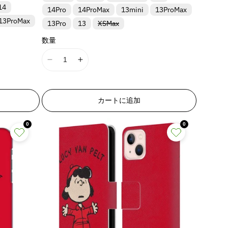
14
14Pro
14ProMax
13mini
13ProMax
13ProMax
バ
13Pro
13
XSMax
リ
ア
数量
ン
ト
は
I
I
売
り
1
1
切
8
8
れ
ま
n
n
カートに追加
た
E
E
は
入
r
r
荷
0
0
r
r
待
ち
o
o
で
r
r
す
:
:
M
M
i
i
s
s
s
s
i
i
n
n