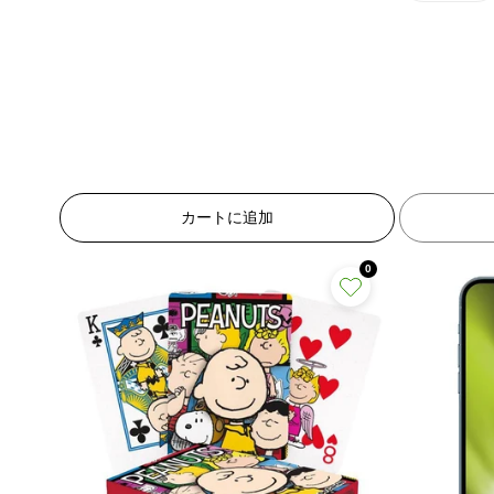
8
8
1
1
n
n
8
8
E
E
n
n
r
r
E
r
r
r
r
o
o
r
r
r
r
o
o
:
:
r
r
M
M
:
:
i
i
M
カートに追加
s
s
i
i
s
s
s
s
0
i
i
s
s
n
n
i
i
g
g
n
n
i
i
g
g
n
n
i
i
t
t
n
n
e
e
t
t
r
r
e
e
p
p
r
r
o
o