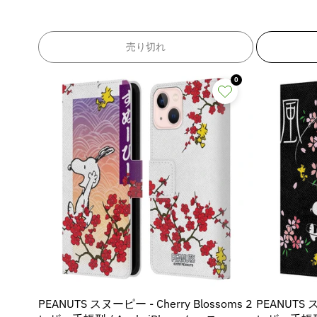
o
o
e
e
u
u
数
数
o
o
r
r
r
r
&
&
e
e
量
量
d
d
:
:
:
:
q
q
&
を
を
u
u
M
M
M
売り切れ
u
u
q
q
減
増
c
c
i
i
i
i
o
o
u
u
t
t
s
s
ら
や
s
s
t
t
o
o
0
}
}
s
s
す
す
s
s
;
;
t
t
}
}
i
i
i
i
&
&
p
p
;
;
の
n
n
n
n
q
q
r
r
p
p
g
g
数
g
g
u
u
o
o
r
r
i
i
i
i
o
o
量
d
d
o
o
n
n
n
n
t
t
u
u
d
d
を
t
t
t
t
;
;
c
c
u
u
減
e
e
e
e
t
t
c
c
ら
r
r
r
r
&
&
t
t
す
p
p
p
p
q
q
&
&
o
o
o
o
u
u
q
q
q
q
l
l
l
l
o
o
u
u
u
u
a
a
a
a
t
t
o
o
o
o
t
t
t
t
;
;
t
t
t
t
i
i
i
i
f
f
;
;
PEANUTS スヌーピー - Cherry Blossoms 2
PEANUTS ス
;
;
o
o
o
o
o
o
f
f