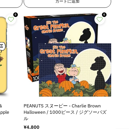
カートに追加
u
u
ま
ま
ま
n
n
o
o
た
た
た
E
E
は
は
は
t
t
0
0
入
入
入
r
r
;
;
荷
荷
荷
r
r
待
待
待
p
p
ち
ち
ち
o
o
r
r
で
で
で
r
r
す
す
す
o
o
:
:
d
d
M
M
u
u
i
i
c
c
s
s
t
t
s
s
&
&
i
i
q
q
n
n
u
u
g
g
o
o
i
i
t
t
n
n
;
;
t
t
f
f
&
PEANUTS スヌーピー - Charlie Brown
e
e
o
o
pple
Halloween / 1000ピース / ジグソーパズ
r
r
r
r
ル
p
p
&
&
o
o
通
¥4,800
q
q