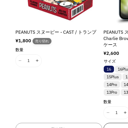
p
p
l
l
o
o
a
a
l
l
t
t
a
a
i
i
t
t
o
o
i
i
PEANUTS スヌーピー - CAST / トランプ
PEANUTS ス
n
n
o
o
Charlie Br
通
¥1,800
v
v
売り切れ
n
n
ケース
常
a
a
v
v
数量
価
通
¥2,600
l
l
a
a
格
常
u
u
l
l
サイズ
I
I
価
e
e
u
u
1
1
16
16Plu
格
&
&
e
e
8
8
15Plus
1
q
q
&
n
n
u
u
q
q
14Pro
1
E
E
o
o
u
u
13Pro
1
r
r
t
t
o
o
r
r
;
;
数量
t
t
o
o
p
p
;
;
r
r
r
r
p
p
I
I
:
:
o
o
r
r
1
1
M
M
d
d
o
o
8
8