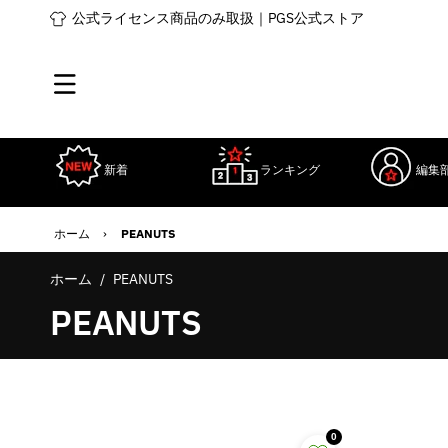
コンテ
公式ライセンス商品のみ取扱｜PGS公式ストア
ンツに
進む
新着
ランキング
編集
ホーム
›
PEANUTS
ホーム
/
PEANUTS
コ
PEANUTS
レ
ク
0