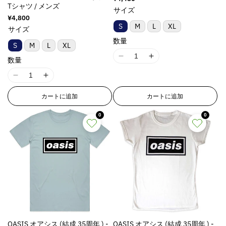
g
g
t
t
Tシャツ / メンズ
常
サイズ
i
i
e
e
価
通
¥4,800
n
n
格
r
r
常
S
M
L
XL
サイズ
t
t
p
p
価
数量
格
e
e
o
o
S
M
L
XL
r
r
l
l
I
I
数量
p
p
a
a
1
1
o
o
t
t
I
I
8
8
l
l
i
i
1
1
n
n
a
a
カートに追加
カートに追加
o
o
8
8
E
E
t
t
n
n
n
n
r
r
0
0
i
i
v
v
E
E
r
r
o
o
a
a
r
r
o
o
n
n
l
l
r
r
r
r
v
v
u
u
o
o
:
:
a
a
e
e
r
r
M
M
l
l
&
&
:
:
i
i
u
u
q
q
M
M
s
s
e
e
u
u
i
i
s
s
&
&
o
o
s
s
i
i
q
q
t
t
s
s
n
n
u
u
OASIS オアシス (結成 35周年 ) -
OASIS オアシス (結成 35周年 ) -
;
;