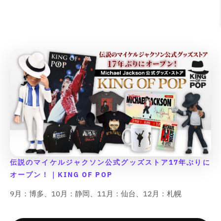
ら
や
r
r
&
&
減
増
e
e
e
e
す
す
&
&
q
q
ら
や
&
&
&
&
&
&
q
q
u
u
q
q
q
q
す
す
q
q
u
u
o
o
u
u
u
u
&
&
u
u
o
o
t
t
o
o
o
o
q
q
o
o
t
t
;
;
t
t
t
t
u
u
t
t
;
;
{
{
;
;
;
;
o
o
;
;
{
{
{
{
p
p
p
p
t
t
{
{
p
p
r
r
r
r
;
;
p
p
r
r
o
o
o
o
r
r
o
o
d
d
d
d
o
o
d
d
u
u
u
u
d
d
u
u
c
c
c
c
u
u
c
c
t
t
t
t
c
c
t
t
&
&
&
&
t
t
}
}
伝説のマイケルジャクソン公式グッズストア17年ぶりに
q
q
q
q
}
}
}
}
オープン！｜KING OF POP
u
u
u
u
}
}
の
の
o
o
o
o
の
の
9月：博多、10月：静岡、11月：仙台、12月：札幌
数
数
t
t
t
t
数
数
;
;
;
;
量
量
量
量
f
f
f
f
を
を