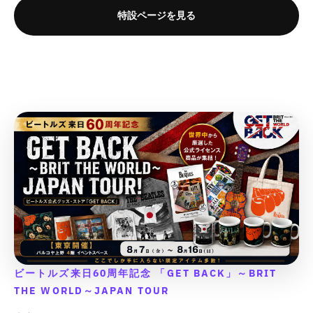
o
o
o
o
を
を
減
増
特設ページを見る
r
r
r
r
減
増
ら
や
&
&
&
&
ら
や
す
す
q
q
q
q
す
す
&
&
u
u
u
u
&
&
q
q
o
o
o
o
q
q
u
u
t
t
t
t
u
u
o
o
;
;
;
;
o
o
t
t
{
{
{
{
t
t
;
;
{
{
{
{
;
;
p
p
p
p
r
r
r
r
o
o
o
o
d
d
d
d
u
u
u
u
c
c
c
c
t
t
t
t
}
}
}
}
}
}
}
}
ビートルズ来日60周年記念 「GET BACK」～BRIT
の
の
の
の
THE WORLD～JAPAN TOUR
数
数
数
数