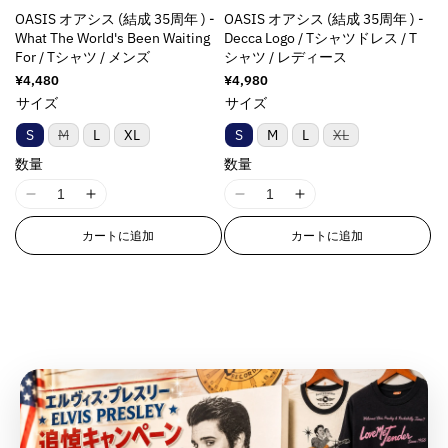
u
u
s
s
i
i
u
u
;
;
q
q
OASIS オアシス (結成 35周年 ) -
OASIS オアシス (結成 35周年 ) -
o
o
i
i
n
n
o
o
{
{
u
u
What The World's Been Waiting
Decca Logo / Tシャツドレス / T
t
t
n
n
g
g
t
t
{
{
For / Tシャツ / メンズ
シャツ / レディース
o
o
;
;
g
g
i
i
;
;
p
p
t
t
通
¥4,480
通
¥4,980
p
p
i
i
n
n
{
{
r
r
常
常
;
;
サイズ
サイズ
r
r
n
n
t
t
価
価
{
{
o
o
p
p
o
o
格
格
t
t
e
e
バ
バ
p
p
S
M
L
XL
S
M
L
XL
d
d
r
r
d
d
リ
リ
e
e
r
r
r
r
u
u
ア
ア
o
o
数量
数量
u
u
r
r
p
p
ン
ン
o
o
c
c
d
d
c
c
ト
ト
p
p
o
o
d
d
t
t
I
I
I
I
は
は
u
u
t
t
o
o
l
l
売
売
u
u
}
}
1
1
1
1
c
c
&
&
り
り
l
l
a
a
カートに追加
カートに追加
c
c
}
}
8
8
8
8
切
切
t
t
q
q
a
a
t
t
れ
れ
t
t
n
n
n
n
の
の
&
&
u
u
ま
ま
t
t
i
i
}
}
E
E
E
E
た
た
q
q
数
数
o
o
i
i
o
o
は
は
}
}
r
r
r
r
u
u
量
量
t
t
入
入
o
o
n
n
の
の
r
r
r
r
荷
荷
o
o
;
;
を
を
n
n
v
v
待
待
o
o
o
o
数
数
t
t
f
f
ち
ち
v
v
減
増
a
a
r
r
r
r
で
で
;
;
量
量
o
o
a
a
l
l
ら
や
す
す
:
:
:
:
f
f
r
r
を
を
l
l
u
u
す
す
M
M
M
M
o
o
&
&
減
増
u
u
e
e
&
&
i
i
i
i
r
r
q
q
e
e
ら
や
&
&