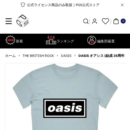
コンテンツ
公式ライセンス商品のみ取扱｜PGS公式ストア
に進む
0個
の
ア
0
イ
テ
ム
新着
ランキング
編集部厳選
›
›
›
ホーム
THE BRITISH ROCK
OASIS
OASIS オアシス (結成 35周年 ) -
商品情報に
詳
スキップ
細
を
見
る