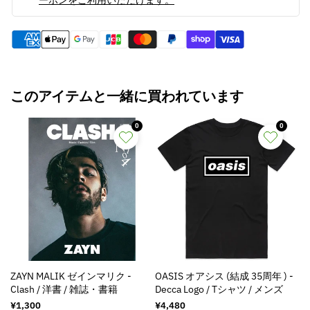
を
を
減
増
ら
や
す
す
このアイテムと一緒に買われています
0
0
ZAYN MALIK ゼインマリク -
OASIS オアシス (結成 35周年 ) -
Clash / 洋書 / 雑誌・書籍
Decca Logo / Tシャツ / メンズ
通
¥1,300
通
¥4,480