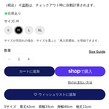
常
（税込） ※
送料
は、チェックアウト時に自動計算されます。
価
在庫あり
格
サイズ:
M
バ
S
M
L
XL
リ
ア
ン
サイズが売切れの場合：サイズを選ぶと「再入荷通知」を登録できます。
ト
は
数量
売
詳
Size Guide
り
細
切
れ
OASIS
OASIS
を
ま
オ
オ
た
見
は
カートに追加
ア
ア
入
る
荷
シ
シ
待
別のお支払い方法
ス
ス
ち
で
(結
(結
す
ウィッシュリストに追加
成
成
35
35
Sサイズ 着丈62cm 肩幅33cm 身幅40cm 袖丈11cm
周
周