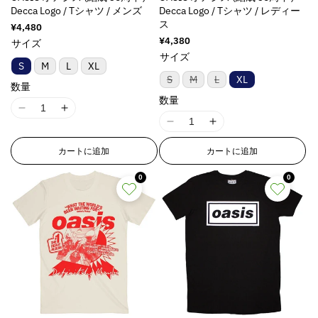
i
i
g
g
Decca Logo / Tシャツ / メンズ
Decca Logo / Tシャツ / レディー
o
o
p
p
n
n
i
i
ス
t
t
r
r
通
¥4,480
g
g
n
n
常
;
;
通
¥4,380
o
o
サイズ
i
i
t
t
価
常
p
p
サイズ
d
d
n
n
格
e
e
価
S
M
L
XL
r
r
u
u
格
t
t
r
r
バ
バ
バ
S
M
L
XL
o
o
数量
c
c
リ
リ
リ
e
e
p
p
ア
ア
ア
数量
d
d
t
t
r
r
o
o
ン
ン
ン
I
I
u
u
&
&
ト
ト
ト
p
p
l
l
I
I
1
1
は
は
は
c
c
q
q
o
o
a
a
売
売
売
1
1
8
8
t
t
u
u
り
り
り
l
l
カートに追加
カートに追加
t
t
8
8
n
n
切
切
切
&
&
o
o
a
a
i
i
れ
れ
れ
n
n
E
E
q
q
t
t
ま
ま
ま
0
0
t
t
o
o
E
E
r
r
た
た
た
u
u
;
;
i
i
n
n
は
は
は
r
r
r
r
o
o
f
f
入
入
入
o
o
v
v
r
r
o
o
荷
荷
荷
t
t
o
o
n
n
a
a
待
待
待
o
o
r
r
;
;
r
r
ち
ち
ち
v
v
l
l
r
r
:
:
で
で
で
f
f
&
&
a
a
u
u
す
す
す
:
:
M
M
o
o
q
q
l
l
e
e
M
M
i
i
r
r
u
u
u
u
&
&
i
i
s
s
&
&
o
o
e
e
q
q
s
s
s
s
q
q
t
t
&
&