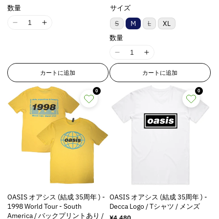
常
常
数量
サイズ
価
価
格
格
バ
バ
S
M
L
XL
I
I
リ
リ
1
1
ア
ア
数量
ン
ン
8
8
ト
ト
I
I
n
n
は
は
売
売
1
1
E
E
り
り
カートに追加
カートに追加
8
8
r
r
切
切
れ
れ
n
n
r
r
ま
ま
0
0
E
E
o
o
た
た
は
は
r
r
r
r
入
入
r
r
:
:
荷
荷
待
待
o
o
M
M
ち
ち
r
r
i
i
で
で
す
す
:
:
s
s
M
M
s
s
i
i
i
i
s
s
n
n
s
s
g
g
OASIS オアシス (結成 35周年 ) -
OASIS オアシス (結成 35周年 ) -
i
i
i
i
1998 World Tour - South
Decca Logo / Tシャツ / メンズ
n
n
n
n
America / バックプリントあり /
通
¥4,480