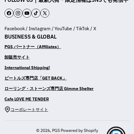
F
I
Y
T
T
a
n
o
i
w
Facebook / Instagram / YouTube / TikTok / X
c
s
u
k
i
BUSINESS & GLOBAL
e
t
T
T
t
b
a
u
o
t
PGS パートナー（Affiliates）
o
g
b
k
e
卸販売サイト
o
r
e
r
International Shipping!
k
a
m
ビートルズ専門店「GET BACK」
ローリング・ストーンズ専門店 Gimme Shelter
Cafe LOVE ME TENDER
コーポレートサイト
© 2026,
PGS
Powered by Shopify