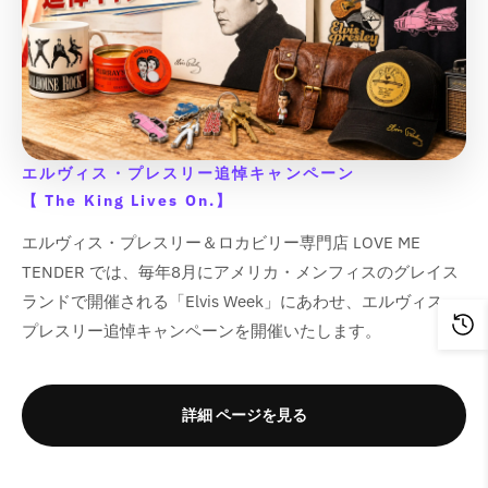
q
q
s
s
s
s
&
&
u
u
&
&
q
q
す
す
u
u
s
s
s
s
q
q
o
o
q
q
u
u
&
&
o
o
i
i
i
i
u
u
t
t
u
u
o
o
q
q
t
t
n
n
n
n
o
o
;
;
o
o
t
t
u
u
;
;
g
g
g
g
t
t
{
{
t
t
;
;
o
o
i
i
i
i
;
;
{
{
;
;
p
p
t
t
n
n
n
n
{
{
p
p
p
p
r
r
;
;
t
t
t
t
{
{
エルヴィス・プレスリー追悼キャンペーン
r
r
r
r
o
o
e
e
e
e
p
p
o
o
【 The King Lives On.】
o
o
d
d
r
r
r
r
r
r
d
d
d
d
u
u
p
p
p
p
o
o
エルヴィス・プレスリー＆ロカビリー専門店 LOVE ME
u
u
u
u
c
c
o
o
o
o
d
d
c
c
TENDER では、毎年8月にアメリカ・メンフィスのグレイス
c
c
t
t
l
l
l
l
u
u
t
t
t
t
&
&
ランドで開催される「Elvis Week」にあわせ、エルヴィス・
a
a
a
a
c
c
}
}
&
&
q
q
t
t
t
t
プレスリー追悼キャンペーンを開催いたします。
t
t
}
}
q
q
u
u
i
i
i
i
}
}
の
の
u
u
o
o
o
o
o
o
}
}
o
o
数
数
t
t
n
n
n
n
の
の
t
t
;
;
量
量
詳細 ページを見る
v
v
v
v
数
数
;
;
f
f
を
を
a
a
a
a
量
量
f
f
o
o
l
l
l
l
減
増
o
o
r
r
を
を
u
u
u
u