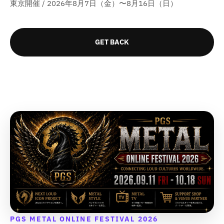
東京開催 / 2026年8月7日（金）〜8月16日（日）
量
量
量
量
を
を
を
を
減
増
減
増
GET BACK
ら
や
ら
や
す
す
す
す
&
&
&
&
q
q
q
q
u
u
u
u
o
o
o
o
t
t
t
t
;
;
;
;
PGS METAL ONLINE FESTIVAL 2026