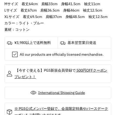
年
年
Mサイズ 着丈64cm 肩幅33cm 身幅41.5cm 袖丈11cm
)
)
Lサイズ 着丈67cm 肩幅36.5cm 身幅46cm 袖丈12.5cm
-
-
XLサイズ 着丈69.5cm 肩幅37cm 身幅48.5cm 袖丈12.5cm
Decca
Decca
カラー：ライト・ブルー
Logo
Logo
素材：コットン
/
/
T
T
シ
シ
¥3,980以上で送料無料
基本翌営業日発送
ャ
ャ
All our products are officially licensed merchandise.
ツ
ツ
/
/
レ
レ
【今すぐ使える】PGS新規会員登録で
500円OFFクーポン
デ
デ
プレゼント！
ィ
ィ
ー
ー
ス
ス
International Shipping Guide
の
の
数
数
※ PGS公式メンバー登録で、会員限定特典やバースデーク
量
量
ーポンをご利用いただけます。