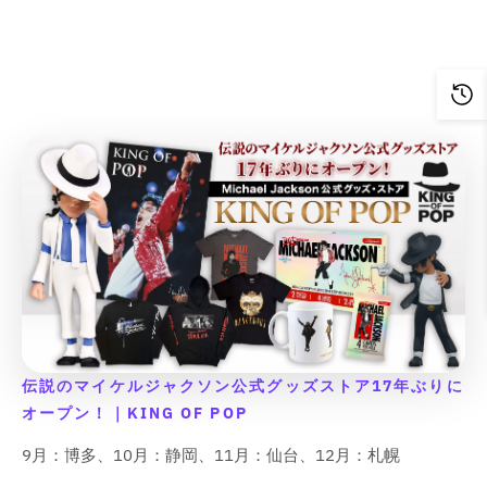
t
t
t
t
l
l
u
u
t
t
;
;
}
}
}
}
u
u
e
e
;
;
f
f
}
}
}
}
e
e
&
&
f
f
o
o
&
&
の
の
の
の
q
q
o
o
r
r
q
q
u
u
数
数
数
数
r
r
&
&
u
u
o
o
量
量
量
量
&
&
q
q
o
o
t
t
q
q
を
を
を
を
u
u
t
t
;
;
u
u
o
o
減
増
減
増
;
;
p
p
o
o
t
t
ら
や
ら
や
p
p
r
r
t
t
;
;
す
す
す
す
r
r
o
o
;
;
{
{
&
&
&
&
o
o
d
d
{
{
{
{
q
q
q
q
d
d
u
u
{
{
p
p
u
u
u
u
u
u
c
c
p
p
r
r
o
o
o
o
c
c
t
t
r
r
o
o
t
t
t
t
t
t
&
&
o
o
d
d
;
;
;
;
&
&
q
q
d
d
u
u
伝説のマイケルジャクソン公式グッズストア17年ぶりに
q
q
u
u
u
u
c
c
オープン！｜KING OF POP
u
u
o
o
c
c
t
t
o
o
t
t
t
t
}
}
9月：博多、10月：静岡、11月：仙台、12月：札幌
t
t
;
;
}
}
}
}
;
;
f
f