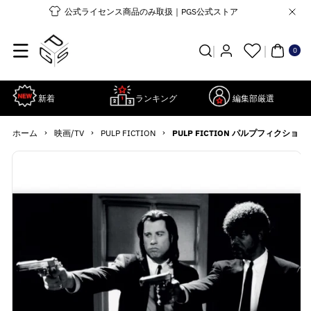
コンテンツ
公式ライセンス商品のみ取扱｜PGS公式ストア
に進む
0個
の
ア
0
イ
テ
ム
新着
ランキング
編集部厳選
›
›
›
ホーム
映画/TV
PULP FICTION
PULP FICTION パルプフィクション -
商品情報に
詳
スキップ
細
を
見
る