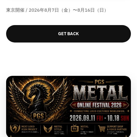
数
数
量
量
東京開催 / 2026年8月7日（金）〜8月16日（日）
量
量
を
を
を
を
減
増
減
増
ら
や
GET BACK
ら
や
す
す
す
す
&
&
&
&
q
q
q
q
u
u
u
u
o
o
o
o
t
t
t
t
;
;
;
;