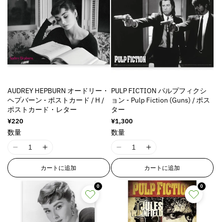
r
r
r
r
r
r
o
o
o
o
r
r
r
r
:
:
:
:
M
M
M
M
i
i
i
i
s
s
s
s
s
s
s
s
i
i
AUDREY HEPBURN オードリー・
PULP FICTION パルプフィクシ
i
i
n
n
ヘプバーン - ポストカード / H /
ョン - Pulp Fiction (Guns) / ポス
n
n
g
g
ポストカード・レター
ター
g
g
i
i
通
¥220
通
¥1,300
i
i
n
n
常
常
数量
数量
n
n
t
t
価
価
格
格
t
t
e
e
I
I
I
I
e
e
r
r
1
1
1
1
r
r
p
p
カートに追加
カートに追加
8
8
8
8
p
p
o
o
n
n
n
n
o
o
0
0
l
l
E
E
E
E
l
l
a
a
r
r
r
r
a
a
t
t
r
r
r
r
t
t
i
i