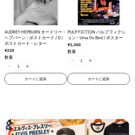
&
&
:
:
q
q
M
M
n
n
n
n
q
q
M
M
u
u
i
i
v
v
v
v
u
u
i
i
o
o
s
s
a
a
a
a
o
o
s
s
t
t
s
s
l
l
l
l
t
t
s
s
;
;
i
i
u
u
u
u
AUDREY HEPBURN オードリー・
PULP FICTION パルプフィクシ
;
;
i
i
f
f
n
n
e
e
e
e
ヘプバーン - ポストカード / D /
ョン - Uma On Bed / ポスター
f
f
n
n
o
o
g
g
&
&
&
&
ポストカード・レター
通
¥1,300
o
o
g
g
r
r
i
i
q
q
q
q
常
通
¥220
数量
r
r
i
i
&
&
n
n
価
常
u
u
u
u
数量
&
&
n
n
q
q
格
t
t
価
o
o
o
o
I
I
q
q
格
t
t
u
u
e
e
t
t
t
t
I
I
1
1
u
u
e
e
o
o
r
r
;
;
;
;
1
1
8
8
o
o
r
r
t
t
p
p
カートに追加
カートに追加
p
p
p
p
8
8
n
n
t
t
p
p
;
;
o
o
r
r
r
r
n
n
E
E
;
;
o
o
{
{
l
l
o
o
o
o
E
E
r
r
{
{
l
l
{
{
a
a
d
d
d
d
r
r
r
r
{
{
a
a
p
p
t
t
u
u
u
u
r
r
o
o
p
p
t
t
r
r
i
i
c
c
c
c
o
o
r
r
r
r
i
i
o
o
o
o
t
t
t
t
r
r
:
:
o
o
o
o
d
d
n
n
&
&
&
&
:
:
M
M
d
d
n
n
u
u
v
v
q
q
q
q
M
M
i
i