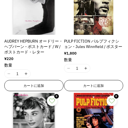
o
o
o
o
i
i
o
o
r
r
r
r
o
o
n
n
:
:
:
:
n
n
v
v
M
M
M
M
v
v
a
a
i
i
i
i
a
a
l
l
s
s
s
s
l
l
u
u
s
s
s
s
u
u
e
e
AUDREY HEPBURN オードリー・
PULP FICTION パルプフィクシ
i
i
i
i
e
e
&
&
ヘプバーン - ポストカード / W /
ョン - Jules Winnfield / ポスター
n
n
n
n
&
&
ポストカード・レター
q
q
通
¥1,800
g
g
g
g
q
q
常
u
u
通
¥220
数量
i
i
i
i
価
常
u
u
o
o
数量
n
n
n
n
格
価
o
o
t
t
I
I
格
t
t
t
t
t
t
I
I
;
;
1
1
e
e
e
e
;
;
1
1
p
p
8
8
r
r
r
r
カートに追加
カートに追加
p
p
8
8
r
r
n
n
p
p
p
p
r
r
n
n
o
o
E
E
o
o
o
o
0
0
o
o
E
E
d
d
r
r
l
l
l
l
d
d
r
r
u
u
r
r
a
a
a
a
u
u
r
r
c
c
o
o
t
t
t
t
c
c
o
o
t
t
r
r
i
i
i
i
t
t
r
r
&
&
:
:
o
o
o
o