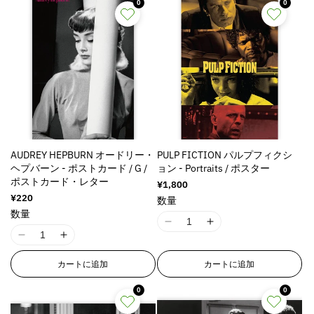
す
す
0
0
AUDREY HEPBURN オードリー・
PULP FICTION パルプフィクシ
ヘプバーン - ポストカード / G /
ョン - Portraits / ポスター
ポストカード・レター
通
¥1,800
常
通
¥220
数量
価
常
数量
格
価
I
I
格
I
I
1
1
1
1
8
8
カートに追加
カートに追加
8
8
n
n
n
n
E
E
0
0
E
E
r
r