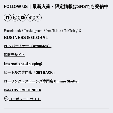
FOLLOW US｜最新入荷・限定情報はSNSでも発信中
F
I
Y
T
T
a
n
o
i
w
Facebook / Instagram / YouTube / TikTok / X
c
s
u
k
i
BUSINESS & GLOBAL
e
t
T
T
t
b
a
u
o
t
PGS パートナー（Affiliates）
o
g
b
k
e
卸販売サイト
o
r
e
r
International Shipping!
k
a
m
ビートルズ専門店「GET BACK」
ローリング・ストーンズ専門店 Gimme Shelter
Cafe LOVE ME TENDER
コーポレートサイト