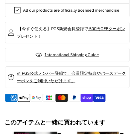
Vincent
Vincent
&amp;
&amp;
All our products are officially licensed merchandise.
Jules
Jules
/
/
ポ
ポ
【今すぐ使える】PGS新規会員登録で
500円OFFクーポン
ス
ス
プレゼント！
ト
ト
カ
カ
International Shipping Guide
ー
ー
ド・
ド・
レ
レ
※ PGS公式メンバー登録で、会員限定特典やバースデーク
タ
タ
ーポンをご利用いただけます。
ー
ー
の
の
数
数
量
量
を
を
減
増
このアイテムと一緒に買われています
ら
や