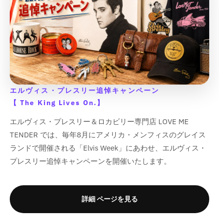
u
u
v
v
c
c
a
a
u
u
u
u
i
i
s
s
c
c
a
a
t
t
l
l
o
o
o
o
s
s
s
s
t
t
l
l
}
}
u
u
t
t
t
t
s
s
i
i
}
}
u
u
}
}
e
e
;
;
;
;
i
i
n
n
}
}
e
e
&
&
の
の
f
f
f
f
n
n
g
g
&
&
の
の
q
q
数
数
o
o
o
o
g
g
i
i
q
q
u
u
数
数
量
量
r
r
r
r
i
i
n
n
u
u
o
o
量
量
&
&
&
&
n
n
を
を
t
t
o
o
t
t
q
q
q
q
を
を
t
t
e
e
減
増
エルヴィス・プレスリー追悼キャンペーン
t
t
;
;
u
u
u
u
e
e
r
r
減
増
ら
や
【 The King Lives On.】
;
;
p
p
o
o
o
o
r
r
p
p
ら
や
p
p
す
す
r
r
t
t
t
t
p
p
o
o
エルヴィス・プレスリー＆ロカビリー専門店 LOVE ME
す
す
r
r
&
&
o
o
;
;
;
;
o
o
l
l
&
&
o
o
q
q
TENDER では、毎年8月にアメリカ・メンフィスのグレイス
d
d
{
{
{
{
l
l
a
a
q
q
d
d
u
u
u
u
ランドで開催される「Elvis Week」にあわせ、エルヴィス・
{
{
{
{
a
a
t
t
u
u
u
u
o
o
c
c
p
p
p
p
t
t
i
i
プレスリー追悼キャンペーンを開催いたします。
o
o
c
c
t
t
t
t
r
r
r
r
i
i
o
o
t
t
t
t
;
;
&
&
o
o
o
o
o
o
n
n
;
;
&
&
q
q
d
d
d
d
n
n
v
v
q
q
u
u
詳細 ページを見る
u
u
u
u
v
v
a
a
u
u
o
o
c
c
c
c
a
a
l
l
o
o
t
t