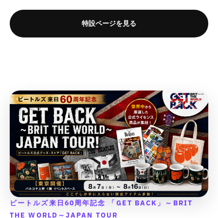
}
}
の
の
f
f
o
o
の
の
数
数
o
o
r
r
特設ページを見る
数
数
量
量
r
r
&
&
量
量
&
&
q
q
を
を
q
q
を
を
u
u
減
増
u
u
o
o
減
増
ら
や
o
o
t
t
ら
や
す
す
t
t
;
;
す
す
&
&
;
;
{
{
&
&
q
q
{
{
{
{
q
q
u
u
{
{
p
p
u
u
o
o
p
p
r
r
o
o
t
t
r
r
o
o
t
t
;
;
o
o
d
d
;
;
d
d
u
u
u
u
c
c
c
c
t
t
t
t
}
}
}
}
}
}
}
}
ビートルズ来日60周年記念 「GET BACK」～BRIT
の
の
の
の
THE WORLD～JAPAN TOUR
数
数